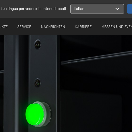
expand_more
a tua lingua per vedere i contenuti locali
Italian
UKTE
SERVICE
NACHRICHTEN
KARRIERE
MESSEN UND EVE