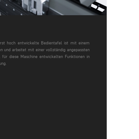
st hoch entwickelte Bedientafel ist mit einem
n und arbeitet mit einer vollständig angepassten
l für diese Maschine entwickelten Funktionen in
ung.