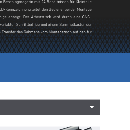
n Beschlagmagazin mit 24 Behältnissen für Kleinteile
LED-Kennzeichnung leitet den Bediener bei der Montage
olge anzeigt. Der Arbeitstisch wird durch eine CNC-
variablen Schrittbetrieb und einem Sammelkasten der
en Transfer des Rahmens vom Montagetisch auf den für
arrow_drop_down