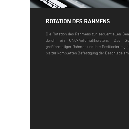
ROTATION DES RAHMENS
Die Rotation des Rahmens zur sequentiellen Bear
durch ein CNC-Automatiksystem. Das Ge
großformatiger Rahmen und ihre Positionierung o
bis zur kompletten Befestigung der Beschläge a