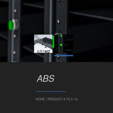
ABS
HOME
/
PRODUCT A TO Z
/
A