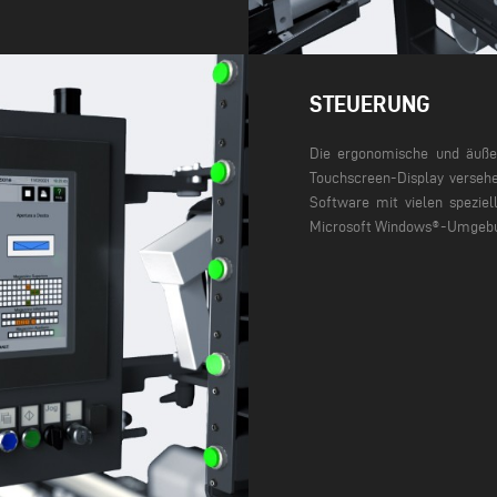
STEUERUNG
Die ergonomische und äußer
Touchscreen-Display versehe
Software mit vielen speziel
Microsoft Windows®-Umgeb