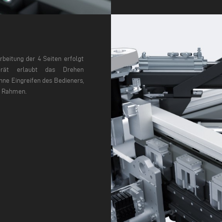
beitung der 4 Seiten erfolgt
rät erlaubt das Drehen
hne Eingreifen des Bedieners,
m Rahmen.