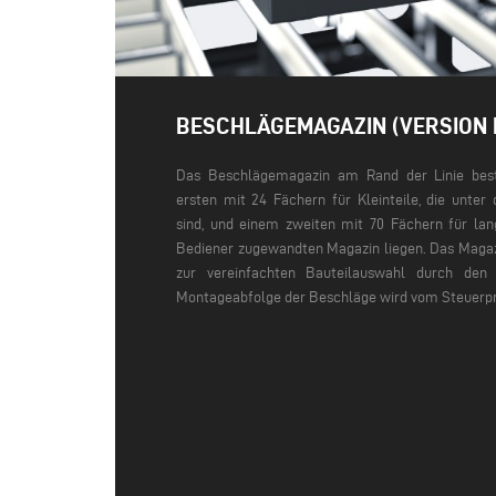
BESCHLÄGEMAGAZIN (VERSION 
Das Beschlägemagazin am Rand der Linie best
ersten mit 24 Fächern für Kleinteile, die unter
sind, und einem zweiten mit 70 Fächern für lan
Bediener zugewandten Magazin liegen. Das Magaz
zur vereinfachten Bauteilauswahl durch den 
Montageabfolge der Beschläge wird vom Steuerp