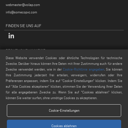
webmaster@voilap.com
info@somecopvc.com
FINDEN SIE UNS AUF
RECHTLICHE HINWEISE
Diese Website verwendet Cookies oder ähnliche Technologien für technische
Datenschutzpolitik
Zwecke. Darüber hinaus können Ihre Daten mit Ihrer Zustimmung auch für andere
Rechtliche Hinweise
Zwecke verwendet werden, wie in der
Cookie-Richtlinie angegeben
. Sie können
Cookie-Politik
Ihre Zustimmung jederzeit frei erteilen, verweigern, widerrufen oder Ihre
Präferenzen anpassen, indem Sie auf "Cookie-Einstellungen" klicken. Indem Sie
Allgemeine Verkaufsbedingungen
auf "Alle Cookies akzeptieren" klicken, stimmen Sie der Verwendung Ihrer Daten
Cookie-Einstellungen
für alle angegebenen Zwecke zu. Wenn Sie auf "Cookies ablehnen" klicken,
können Sie weiter surfen, ohne unnötige Cookies zu akzeptieren.
Cookie-Einstellungen
Cookies ablehnen