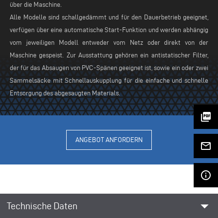
über die Maschine.
Alle Modelle sind schallgedämmt und für den Dauerbetrieb geeignet,
verfügen über eine automatische Start-Funktion und werden abhängig
vom jeweiligen Modell entweder vom Netz oder direkt von der
Maschine gespeist. Zur Ausstattung gehören ein antistatischer Filter,
der für das Absaugen von PVC-Spänen geeignet ist, sowie ein oder zwei
Sammelsäcke mit Schnellauskupplung für die einfache und schnelle
Entsorgung des abgesaugten Materials.
picture_as_pdf
ANGEBOT ANFORDERN
mail_outline
info_outline
arrow_drop_down
Technische Daten