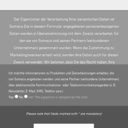
Der Eigentümer der Verarbeitung Ihrer persönlichen Daten ist
Someco Die in diesem Formular angegebenen personenbezogenen
Daten werden in Übereinstimmung mit dem Zweck verarbeitet, für
den sie von Someco und seinen Partnern (verbundenen
Unternehmen) gesammelt wurden. Wenn die Zustimmung zu
Marketingzwecken erteilt wird, werden Ihre Daten auch für diesen
Zweck verwendet. Wir betonen, dass Sie das Recht haben, Ihre
Einwilligung jederzeit zu widerrufen, unbeschadet der
Ich möchte Informationen zu Produkten und Dienstleistungen erhalten, die
Rechtmäßigkeit der Behandlung aufgrund der Einwilligung vor dem
von Someco angeboten werden. und seine Partner (verbundene Unternehmen)
Widerruf. Weitere Informationen zur Verarbeitung
über elektronische Kommunikations- oder Telekommunikationsgeräte (z. B.
personenbezogener Daten finden Sie hier
Newsletter, E-Mail, SMS, Telefon usw.)
Yes
No
ndr: The signature is replaced by the click
DATENSCHUTZBESTIMMUNGEN
.
Please note that fields marked with * are mandatory!