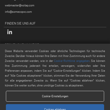
webmaster@voilap.com
info@somecopvc.com
FINDEN SIE UNS AUF
RECHTLICHE HINWEISE
Diese Website verwendet Cookies oder ähnliche Technologien für technische
Datenschutzpolitik
Zwecke. Darüber hinaus können Ihre Daten mit Ihrer Zustimmung auch für andere
Rechtliche Hinweise
Zwecke verwendet werden, wie in der
Cookie-Richtlinie angegeben
. Sie können
Cookie-Politik
Ihre Zustimmung jederzeit frei erteilen, verweigern, widerrufen oder Ihre
Präferenzen anpassen, indem Sie auf "Cookie-Einstellungen" klicken. Indem Sie
Allgemeine Verkaufsbedingungen
auf "Alle Cookies akzeptieren" klicken, stimmen Sie der Verwendung Ihrer Daten
Cookie-Einstellungen
für alle angegebenen Zwecke zu. Wenn Sie auf "Cookies ablehnen" klicken,
können Sie weiter surfen, ohne unnötige Cookies zu akzeptieren.
Cookie-Einstellungen
Cookies ablehnen