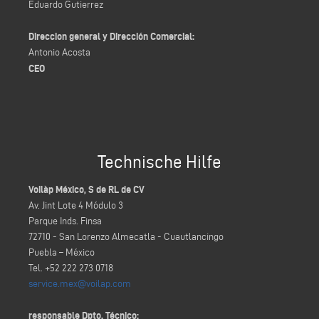
Eduardo Gutierrez
Direccion general y Dirección Comercial:
Antonio Acosta
CEO
Technische Hilfe
Voilàp México, S de RL de CV
Av. Jint Lote 4 Módulo 3
Parque Inds. Finsa
72710 - San Lorenzo Almecatla - Cuautlancingo
Puebla – México
Tel. +52 222 273 0718
service.mex@voilap.com
responsable Dpto. Técnico: