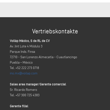
Vertriebskontakte
Voilàp México, S de RL de CV
Av. Jint Lote 4 Módulo 3
Parque Inds. Finsa
72710 - San Lorenzo Almecatla - Cuautlancingo
Puebla – México
Tel. +52 222 273 0718
ino.mx@voilap.com
Sales area manager/Gerente comercial
Sr. Ricardo Romero
Tel. +57 300 725 4383
Gerente filial