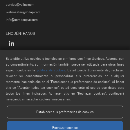
service@voilap.com
webmaster@voilap.com
info@somecopvc.com
ENCUÉNTRANOS
LEGALES
Este sitio utiliza cookies o tecnologías similares con fines técnicos. Además, con
su consentimiento, su información también puede ser utilizada para otros fines
PRIVACY POLICY
especificados en la
política de cookies
. Usted puede libremente dar, rechazar,
LEGAL NOTES
revocar su consentimiento o personalizar sus preferencias en cualquier
momento, haciendo clic en el "Establecer sus preferencias de cookies". Al hacer
COOKIE POLICY
clic en "Aceptar todas las cookies", usted consiente el uso de sus datos para
CONDICIONES GENERALES DE VENTA
todos los fines indicados. Al hacer clic en "Rechazar cookies", continuará
navegando sin aceptar cookies innecesarias.
Establecer sus preferencias de cookies
Rechazar cookies