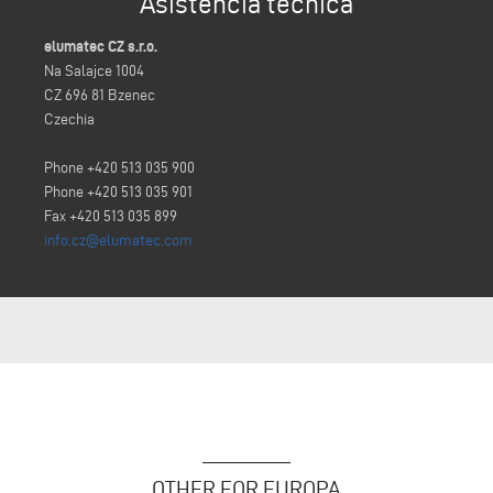
Asistencia técnica
elumatec CZ s.r.o.
Na Salajce 1004
CZ 696 81 Bzenec
Czechia
Phone +420 513 035 900
Phone +420 513 035 901
Fax +420 513 035 899
info.cz@elumatec.com
OTHER FOR EUROPA