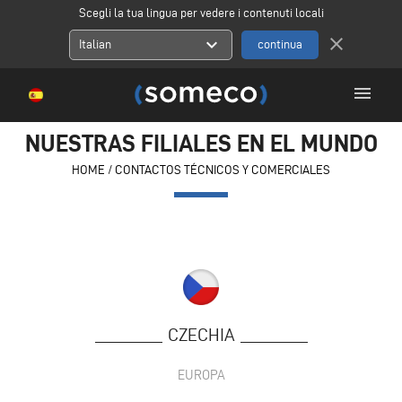
Scegli la tua lingua per vedere i contenuti locali
close
expand_more
Italian
menu
NUESTRAS FILIALES EN EL MUNDO
HOME
/
CONTACTOS TÉCNICOS Y COMERCIALES
CZECHIA
EUROPA