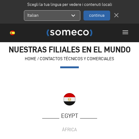
Scegli la tua lingua per vedere i contenuti locali
close
expand_more
Italian
menu
NUESTRAS FILIALES EN EL MUNDO
HOME
/
CONTACTOS TÉCNICOS Y COMERCIALES
EGYPT
ÁFRICA