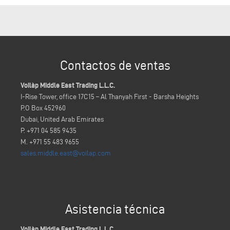
Contactos de ventas
Voilàp Middle East Trading L.L.C.
I-Rise Tower, office 17C15 – Al Thanyah First - Barsha Heights
P.O Box 452960
Dubai, United Arab Emirates
P. +971 04 585 9435
M. +971 55 483 9655
sales.middle.east@voilap.com
Asistencia técnica
Voilàp Middle East Trading L.L.C.