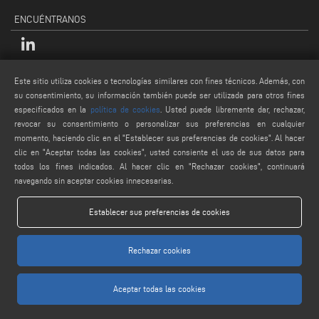
ENCUÉNTRANOS
LEGALES
Este sitio utiliza cookies o tecnologías similares con fines técnicos. Además, con
su consentimiento, su información también puede ser utilizada para otros fines
PRIVACY POLICY
especificados en la
política de cookies
. Usted puede libremente dar, rechazar,
LEGAL NOTES
revocar su consentimiento o personalizar sus preferencias en cualquier
momento, haciendo clic en el "Establecer sus preferencias de cookies". Al hacer
COOKIE POLICY
clic en "Aceptar todas las cookies", usted consiente el uso de sus datos para
CONDICIONES GENERALES DE VENTA
todos los fines indicados. Al hacer clic en "Rechazar cookies", continuará
navegando sin aceptar cookies innecesarias.
Establecer sus preferencias de cookies
Rechazar cookies
www.voilap.com
Aceptar todas las cookies