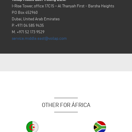
I-Rise Tower, office 17C15 – Al Thanyah First - Barsha Heights
P.O Box 452960
Dubai, United Arab Emirates
P. +971 04 585 9435
M. +971 52 173 9529
service.middle.east@voilap.com
OTHER FOR ÁFRICA