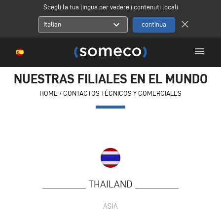
Scegli la tua lingua per vedere i contenuti locali
close
expand_more
Italian
menu
NUESTRAS FILIALES EN EL MUNDO
HOME
/
CONTACTOS TÉCNICOS Y COMERCIALES
THAILAND
ASIA