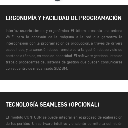
ERGONOMÍA Y FACILIDAD DE PROGRAMACIÓN
Interfaz usuario simple y ergonómica. El tótem presenta una antena
Wi-Fi para la conexión de la máquina a la red que garantiza la
interconexión con la programación de producción, a través de drivers
específicos, y la conexión desde remoto para la gestión del servicio de
asistencia técnica, en caso de necesidad.
El software gestiona listas de
trabajo procedentes del sistema de gestión que pueden comunicarse
con el centro de mecanizado SBZ SM.
TECNOLOGÍA SEAMLESS (OPCIONAL)
El módulo CONTOUR se puede integrar en el proceso de elaboración
de los perfiles. Un software intuitivo y eficiente permite la definición