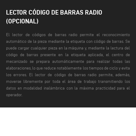
LECTOR CÓDIGO DE BARRAS RADIO
(OPCIONAL)
El lector de códigos de barras radio permite el reconocimiento
automático de la pieza mediante la etiqueta con código de barras. Se
puede cargar cualquier pieza en la máquina y, mediante la lectura del
código de barras presente en la etiqueta aplicada, el centro de
mecanizado se prepara automáticamente para realizar todas las
elaboraciones, lo que reduce notablemente los tiempos de ciclo y evita
los errores.
El lector de código de barras radio permite, además,
moverse libremente por toda el área de trabajo transmitiendo los
datos en modalidad inalámbrica con la máxima practicidad para el
operador.