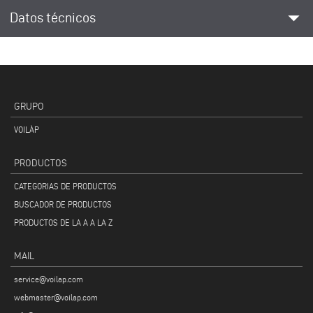
arrow_drop_down
Datos técnicos
GRUPO
VOILÀP
PRODUCTOS
CATEGORIAS DE PRODUCTOS
BUSCADOR DE PRODUCTOS
PRODUCTOS DE LA A A LA Z
MAIL
service@voilap.com
webmaster@voilap.com