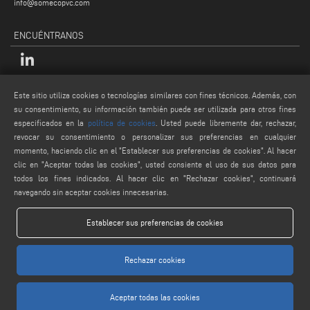
info@somecopvc.com
ENCUÉNTRANOS
LEGALES
Este sitio utiliza cookies o tecnologías similares con fines técnicos. Además, con
su consentimiento, su información también puede ser utilizada para otros fines
PRIVACY POLICY
especificados en la
política de cookies
. Usted puede libremente dar, rechazar,
LEGAL NOTES
revocar su consentimiento o personalizar sus preferencias en cualquier
momento, haciendo clic en el "Establecer sus preferencias de cookies". Al hacer
COOKIE POLICY
clic en "Aceptar todas las cookies", usted consiente el uso de sus datos para
CONDICIONES GENERALES DE VENTA
todos los fines indicados. Al hacer clic en "Rechazar cookies", continuará
navegando sin aceptar cookies innecesarias.
Establecer sus preferencias de cookies
Rechazar cookies
www.voilap.com
Aceptar todas las cookies