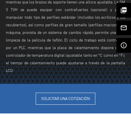
mientras que los brazos de soporte tienen una altura ajustable. La SM
picture_as_pdf
3 TVH se puede equipar con contrafuertes (opcional) y puede
manipular todo tipo de perfiles estándar (incluidos los acrílicos y los
recubiertos), así como perfiles de gran tamaño (perfiles macizos). La
mail_outline
máquina, provista de un sistema de cambio rápido, permite una fácil
limpieza de la película de teflón. El ciclo de trabajo está controlado
info_outline
por un PLC, mientras que la placa de calentamiento dispone de un
controlador de temperatura digital (ajustable tanto en °C como en °F);
el tiempo de calentamiento puede ajustarse a través de la pantalla
LCD.
SOLICITAR UNA COTIZACIÓN