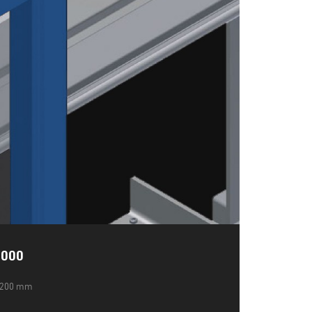
000
00 mm