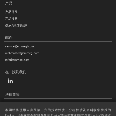
产品
产品范围
产品搜索
按从A到Z的顺序
邮件
service@emmegi.com
webmaster@emmegi.com
info@emmegi.com
在 - 找到我们
法律事项
隐私政策
法律说明
本网站将使用自身及第三方的技术性质、分析性质及资料收集性质的
Cookie。只有在您点击“接受所有 Cookie”表示同意或通过“设置 Cookie”按钮进