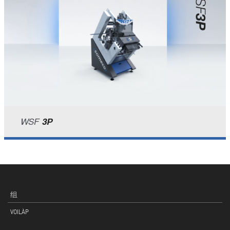
WSF
3P
组
VOILÀP