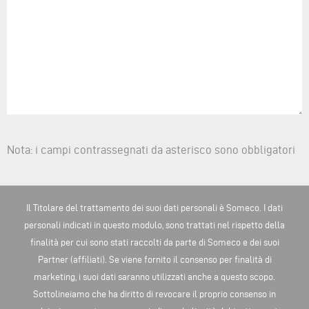
Nota: i campi contrassegnati da asterisco sono obbligatori
Il Titolare del trattamento dei suoi dati personali è Someco. I dati
personali indicati in questo modulo, sono trattati nel rispetto della
finalità per cui sono stati raccolti da parte di Someco e dei suoi
Partner (affiliati). Se viene fornito il consenso per finalità di
marketing, i suoi dati saranno utilizzati anche a questo scopo.
Sottolineiamo che ha diritto di revocare il proprio consenso in