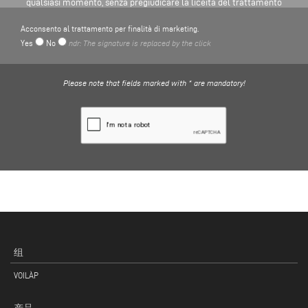
qualsiasi momento, senza pregiudicare la liceità del trattamento
basato sul consenso prima della revoca. Può trovare maggiori
Acconsento al trattamento per finalità di marketing.
informazioni sul trattamento dei dati personali qui
INFORMATIVA
Yes
No
ndr: The signature is replaced by the click
PRIVACY
.
Please note that fields marked with * are mandatory!
组
VOILÀP