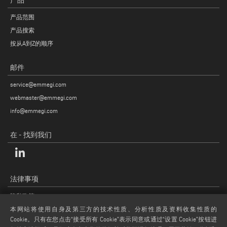
产品
产品范围
产品搜索
按从A到Z的顺序
邮件
service@emmegi.com
webmaster@emmegi.com
info@emmegi.com
在 - 找到我们
法律事项
隐私政策
法律说明
本网站将使用自身及第三方的技术性质、分析性质及资料收集性质的
Cookie。只有在您点击“接受所有 Cookie”表示同意或通过“设置 Cookie”按钮进
COOKIE 政策