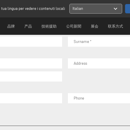
expand_more
a tua lingua per vedere i contenuti locali
Compila il form sottostante per inviarci la tua richiesta
Italian
品牌
产品
技術援助
公司新聞
展会
联系方式