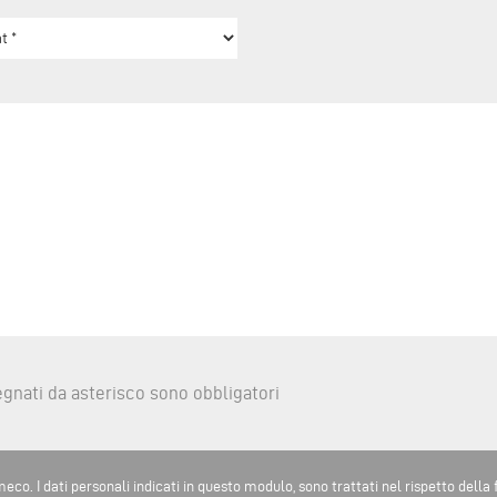
gnati da asterisco sono obbligatori
eco. I dati personali indicati in questo modulo, sono trattati nel rispetto della