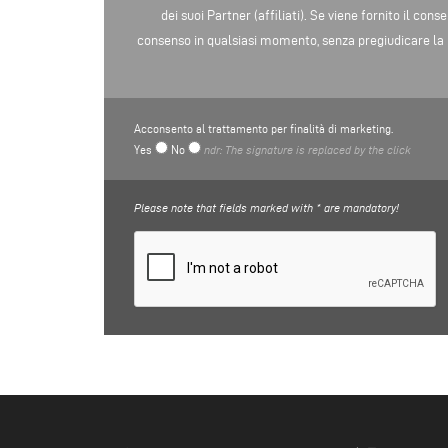
dei suoi Partner (affiliati). Se viene fornito il con
consenso in qualsiasi momento, senza pregiudicare la 
Acconsento al trattamento per finalità di marketing.
Yes
No
ndr: The signature is replaced by the click
Please note that fields marked with * are mandatory!