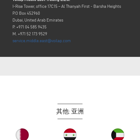
I-Rise Tower, office 17C15 – Al Thanyah First - Barsha Heights
P.O Box 452960
Dubai, United Arab Emirates
P. +971 04 585 9435
M. +971 52 173 9529
service.middle.east@voilap.com
其他: 亚洲