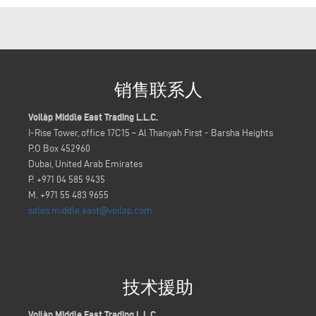
销售联系人
Voilàp Middle East Trading L.L.C.
I-Rise Tower, office 17C15 – Al Thanyah First - Barsha Heights
P.O Box 452960
Dubai, United Arab Emirates
P. +971 04 585 9435
M. +971 55 483 9655
sales.middle.east@voilap.com
技术援助
Voilàp Middle East Trading L.L.C.