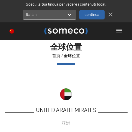
Scegli la tua lingua per vedere i contenuti locali
close
expand_more
Italian
menu
全球位置
首页
/
全球位置
UNITED ARAB EMIRATES
亚洲