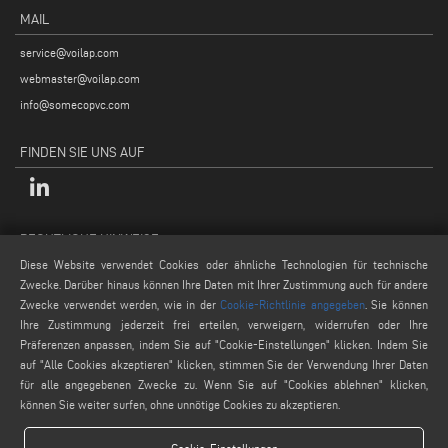
MAIL
service@voilap.com
webmaster@voilap.com
info@somecopvc.com
FINDEN SIE UNS AUF
RECHTLICHE HINWEISE
Diese Website verwendet Cookies oder ähnliche Technologien für technische
Datenschutzpolitik
Zwecke. Darüber hinaus können Ihre Daten mit Ihrer Zustimmung auch für andere
Rechtliche Hinweise
Zwecke verwendet werden, wie in der
Cookie-Richtlinie angegeben
. Sie können
Cookie-Politik
Ihre Zustimmung jederzeit frei erteilen, verweigern, widerrufen oder Ihre
Präferenzen anpassen, indem Sie auf "Cookie-Einstellungen" klicken. Indem Sie
Allgemeine Verkaufsbedingungen
auf "Alle Cookies akzeptieren" klicken, stimmen Sie der Verwendung Ihrer Daten
Cookie-Einstellungen
für alle angegebenen Zwecke zu. Wenn Sie auf "Cookies ablehnen" klicken,
können Sie weiter surfen, ohne unnötige Cookies zu akzeptieren.