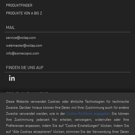
PRODUKTFINDER
PRODUKTE VON A BIS Z
MAIL
service@voilap.com
webmaster@voilap.com
info@somecopvc.com
FINDEN SIE UNS AUF
RECHTLICHE HINWEISE
Diese Website verwendet Cookies oder ähnliche Technologien für technische
Datenschutzpolitik
Zwecke. Darüber hinaus können Ihre Daten mit Ihrer Zustimmung auch für andere
Rechtliche Hinweise
Zwecke verwendet werden, wie in der
Cookie-Richtlinie angegeben
. Sie können
Cookie-Politik
Ihre Zustimmung jederzeit frei erteilen, verweigern, widerrufen oder Ihre
Präferenzen anpassen, indem Sie auf "Cookie-Einstellungen" klicken. Indem Sie
Allgemeine Verkaufsbedingungen
auf "Alle Cookies akzeptieren" klicken, stimmen Sie der Verwendung Ihrer Daten