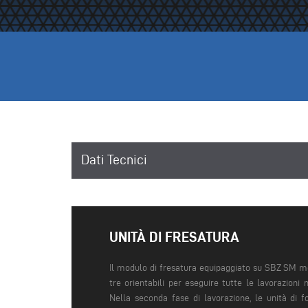
Dati Tecnici
UNITÀ DI FRESATURA
Il modulo di fresatura equipaggiato su SBZ SM mo
tre orientabili per eseguire tutte le lavorazioni 
Nella seconda fase di lavorazione, le unità di 