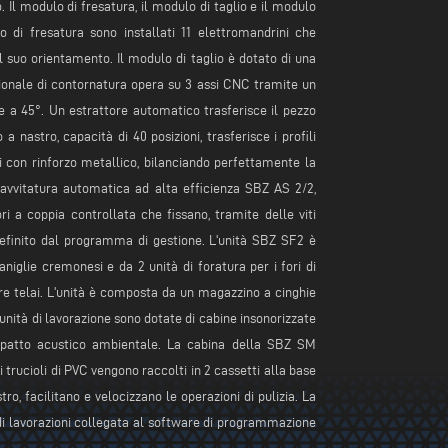
o. Il modulo di fresatura, il modulo di taglio e il modulo
di fresatura sono installati 11 elettromandrini che
 suo orientamento. Il modulo di taglio è dotato di una
nale di contornatura opera su 3 assi CNC tramite un
e a 45°. Un estrattore automatico trasferisce il pezzo
 nastro, capacità di 40 posizioni, trasferisce i profili
 con rinforzo metallico, bilanciando perfettamente la
i avvitatura automatica ad alta efficienza SBZ AS 2/2,
i a coppia controllata che fissano, tramite delle viti
o definito dal programma di gestione. L'unità SBZ SF2 è
aniglie cremonesi e da 2 unità di foratura per i fori di
re telai. L'unità è composta da un magazzino a cinghie
 unità di lavorazione sono dotate di cabine insonorizzate
'impatto acustico ambientale. La cabina della SBZ SM
i trucioli di PVC vengono raccolti in 2 cassetti alla base
o, facilitano e velocizzano le operazioni di pulizia. La
e di lavorazioni collegata al software di programmazione