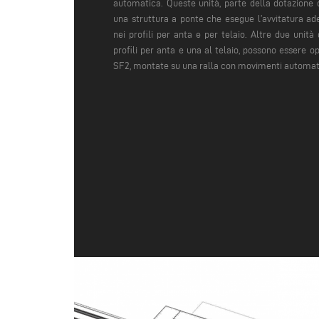
automatica. Queste unità, parte della dotazione
una struttura a ponte che esegue l’avvitatura ad
nei profili per anta e per telaio. Altre due unità 
profili per anta e una al telaio, possono essere 
SF2, montate su una ralla con movimenti automati