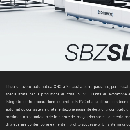
Linea di lavoro automatica CNC a 25 assi a barra passante, per fresatura,
specializzata per la produzione di infissi in PVC. L’unità di lavorazion
integrato per la preparazione del profilo in PVC alla saldatura con te
automatico con sistema di alimentazione passante dei profili, completo di 
movimento sincronizzato della pinza e del magazzino barre, l'alimentatore 
di preparare contemporaneamente il profilo successivo. Un sistema di contr