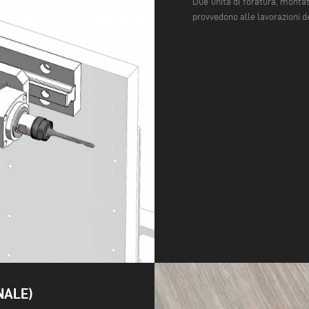
Due unità di foratura, monta
provvedono alle lavorazioni de
NALE)