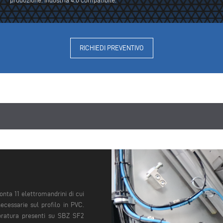
produzione. Industria 4.0 compatibile.
RICHIEDI PREVENTIVO
nta 11 elettromandrini di cui
necessarie sul profilo in PVC.
foratura presenti su SBZ SF2