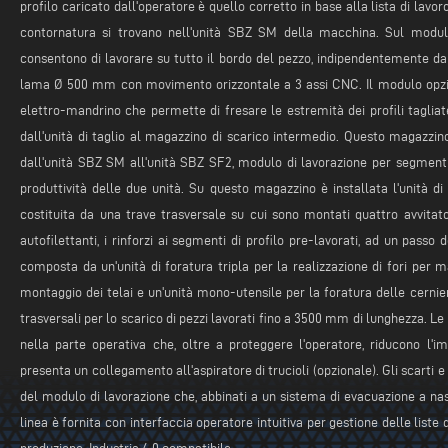
profilo caricato dall'operatore è quello corretto in base alla lista di lavor
contornatura si trovano nell'unità SBZ SM della macchina. Sul modulo 
consentono di lavorare su tutto il bordo del pezzo, indipendentemente dal
lama Ø 500 mm con movimento orizzontale a 3 assi CNC. Il modulo opzio
elettro-mandrino che permette di fresare le estremità dei profili tagliat
dall'unità di taglio al magazzino di scarico intermedio. Questo magazzino a
dall'unità SBZ SM all'unità SBZ SF2, modulo di lavorazione per segmenti
produttività delle due unità. Su questo magazzino è installata l'unità d
costituita da una trave trasversale su cui sono montati quattro avvitator
autofilettanti, i rinforzi ai segmenti di profilo pre-lavorati, ad un pass
composta da un'unità di foratura tripla per la realizzazione di fori per m
montaggio dei telai e un'unità mono-utensile per la foratura delle cernie
trasversali per lo scarico di pezzi lavorati fino a 3500 mm di lunghezza. Le
nella parte operativa che, oltre a proteggere l'operatore, riducono l
presenta un collegamento all'aspiratore di trucioli (opzionale). Gli scarti e 
del modulo di lavorazione che, abbinati a un sistema di evacuazione a nastr
linea è fornita con interfaccia operatore intuitiva per gestione delle list