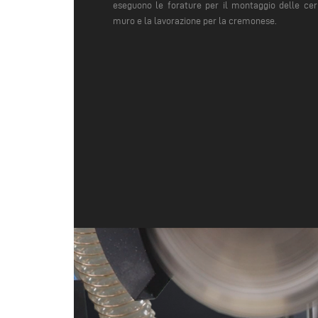
eseguono le forature per il montaggio delle cerni
muro e la lavorazione per la cremonese.