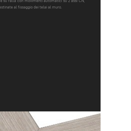
te su ralla con movimenti automatici su 2 assi CN,
stinate al fissaggio dei telai al muro.