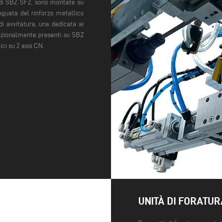
 di SBZ SF2, sono montate su
eguata del rinforzo metallico
di avvitatura, una dedicata ai
opzionalmente presenti su SBZ
ci su 2 assi CN.
UNITÀ DI FORATUR