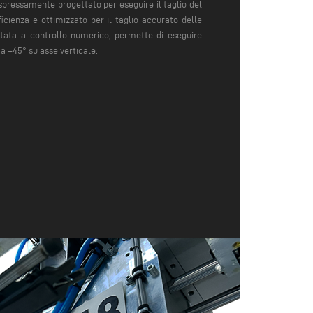
espressamente progettato per eseguire il taglio del
icienza e ottimizzato per il taglio accurato delle
ntata a controllo numerico, permette di eseguire
 a +45° su asse verticale.