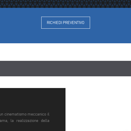
RICHIEDI PREVENTIVO
a un cinematismo meccanico il
ama, la realizzazione della