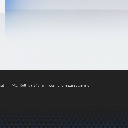
vestiti in PVC. Rulli da 240 mm con lunghezza rulliera di