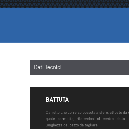
Dati Tecnici
BATTUTA
Carrello che corre su bussola a sfere, attuato d
quale permette, riferendosi al centro della l
lunghezza del pezzo da tagliare.