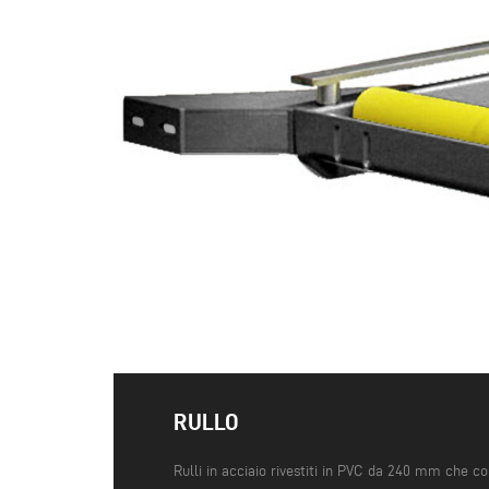
RULLO
Rulli in acciaio rivestiti in PVC da 240 mm che c