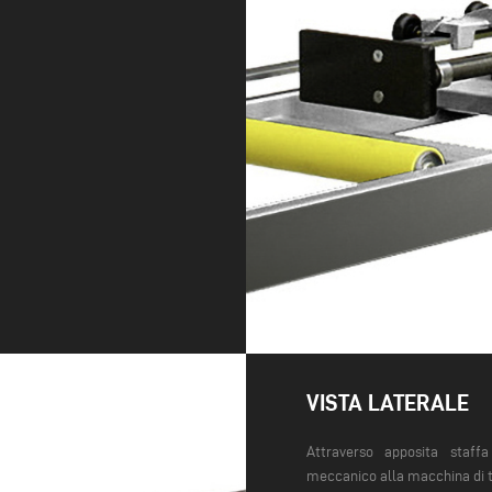
VISTA LATERALE
Attraverso apposita staffa
meccanico alla macchina di ta