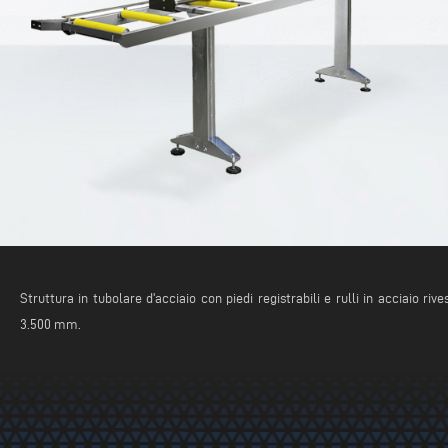
Struttura in tubolare d'acciaio con piedi registrabili e rulli in acciaio ri
3.500 mm.