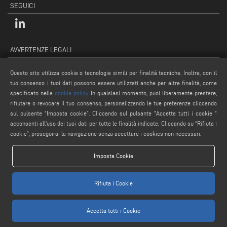
SEGUICI
AVVERTENZE LEGALI
PRIVACY POLICY
Questo sito utilizza cookie o tecnologie simili per finalità tecniche. Inoltre, con il
NOTE LEGALI
tuo consenso i tuoi dati possono essere utilizzati anche per altre finalità, come
COOKIE POLICY
specificato nella
cookie policy
. In qualsiasi momento, puoi liberamente prestare,
rifiutare o revocare il tuo consenso, personalizzando le tue preferenze cliccando
CONDIZIONI GENERALI DI VENDITA
sul pulsante “Imposta cookie”. Cliccando sul pulsante "Accetta tutti i cookie "
IMPOSTAZIONE COOKIES
acconsenti all'uso dei tuoi dati per tutte le finalità indicate. Cliccando su “Rifiuta i
cookie”, proseguirai la navigazione senza accettare i cookies non necessari.
Imposta Cookie
Rifiuta i Cookie
www.voilap.com
Accetta tutti i Cookie