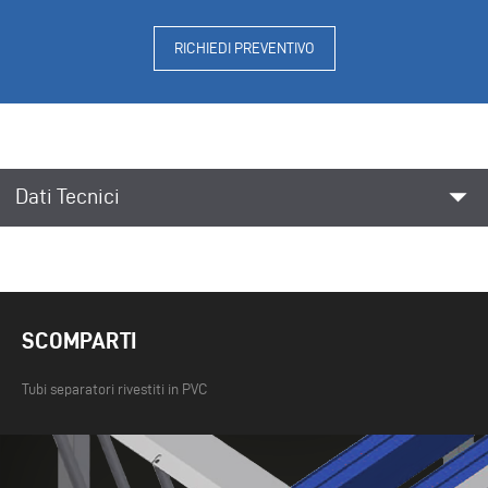
RICHIEDI PREVENTIVO
arrow_drop_down
Dati Tecnici
SCOMPARTI
Tubi separatori rivestiti in PVC