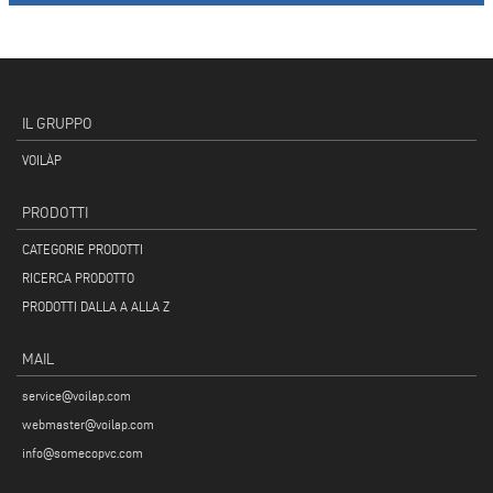
IL GRUPPO
VOILÀP
PRODOTTI
CATEGORIE PRODOTTI
RICERCA PRODOTTO
PRODOTTI DALLA A ALLA Z
MAIL
service@voilap.com
webmaster@voilap.com
info@somecopvc.com