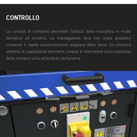
CONTROLLO
La console di comando permette l’utilizzo della macchina in modo
semplice ed intuitivo. La maneggevole leva con scala graduata
consente il rapido posizionamento angolare della lama. Un ulteriore
sistema di regolazione permette, invece, di intervenire sulla pressione
delle morse e sulla velocità di uscita lama.