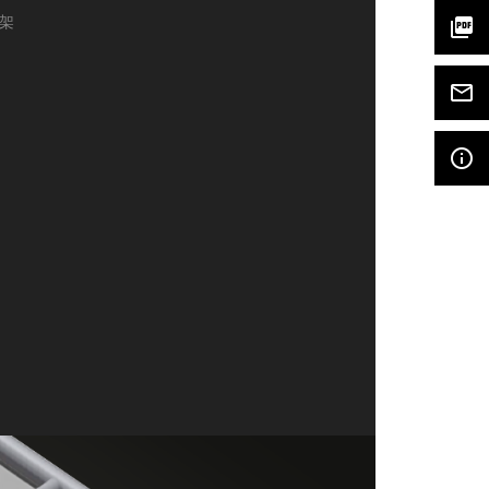
架
picture_as_pdf
mail_outline
info_outline