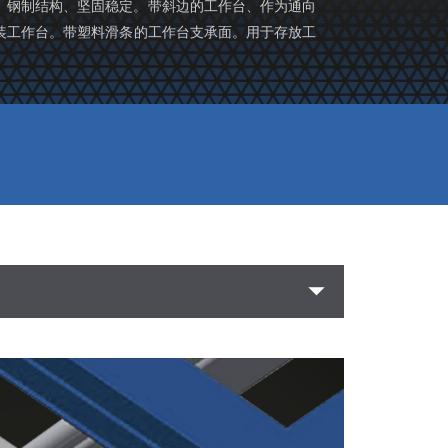
水平工作台。钢制结构、坚固稳定。带斜边的工作台、作为通向
装工作台。带塑料滑条的工作台支承面。用于存放工
arrow_drop_down