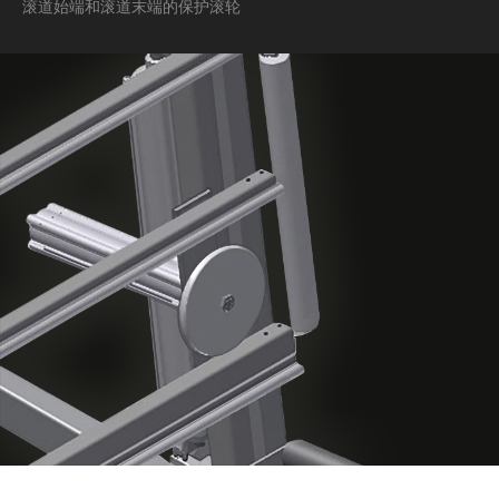
滚道始端和滚道末端的保护滚轮