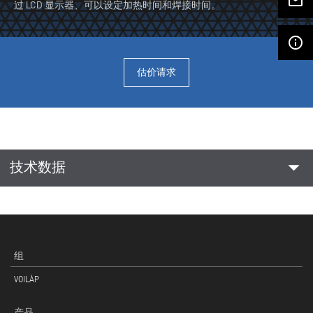
mail_outline
过 LCD 显示器、可以设定加热时间和焊接时间。
info_outline
估价请求
arrow_drop_down
技术数据
组
VOILÀP
产品