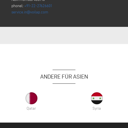
phonel:
+91-22-27626601
service.in@voilap.com
ANDERE FÜR ASIEN
Qatar
Syria