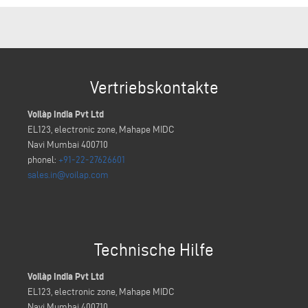
Vertriebskontakte
Voilàp India Pvt Ltd
EL123, electronic zone, Mahape MIDC
Navi Mumbai 400710
phonel:
+91-22-27626601
sales.in@voilap.com
Technische Hilfe
Voilàp India Pvt Ltd
EL123, electronic zone, Mahape MIDC
Navi Mumbai 400710