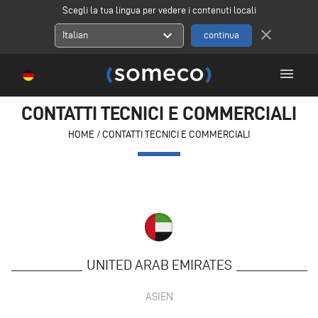
Scegli la tua lingua per vedere i contenuti locali
close
expand_more
Italian
menu
CONTATTI TECNICI E COMMERCIALI
HOME
/
CONTATTI TECNICI E COMMERCIALI
UNITED ARAB EMIRATES
ASIEN