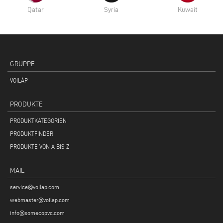
Qatar
Syria
Kuwait
GRUPPE
VOILÀP
PRODUKTE
PRODUKTKATEGORIEN
PRODUKTFINDER
PRODUKTE VON A BIS Z
MAIL
service@voilap.com
webmaster@voilap.com
info@somecopvc.com