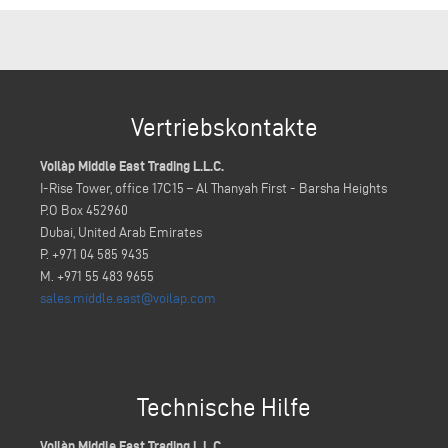
Vertriebskontakte
Voilàp Middle East Trading L.L.C.
I-Rise Tower, office 17C15 – Al Thanyah First - Barsha Heights
P.O Box 452960
Dubai, United Arab Emirates
P. +971 04 585 9435
M. +971 55 483 9655
sales.middle.east@voilap.com
Technische Hilfe
Voilàp Middle East Trading L.L.C.