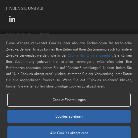
FINDEN SIE UNS AUF
RECHTLICHE HINWEISE
Diese Website verwendet Cookies oder ähnliche Technologien für technische
Datenschutzpolitik
Zwecke. Darüber hinaus können Ihre Daten mit Ihrer Zustimmung auch für andere
Rechtliche Hinweise
Zwecke verwendet werden, wie in der
Cookie-Richtlinie angegeben
. Sie können
Cookie-Politik
Ihre Zustimmung jederzeit frei erteilen, verweigern, widerrufen oder Ihre
Präferenzen anpassen, indem Sie auf "Cookie-Einstellungen" klicken. Indem Sie
Allgemeine Verkaufsbedingungen
auf "Alle Cookies akzeptieren" klicken, stimmen Sie der Verwendung Ihrer Daten
Cookie-Einstellungen
für alle angegebenen Zwecke zu. Wenn Sie auf "Cookies ablehnen" klicken,
können Sie weiter surfen, ohne unnötige Cookies zu akzeptieren.
Cookie-Einstellungen
Cookies ablehnen
www.voilap.com
Alle Cookies akzeptieren