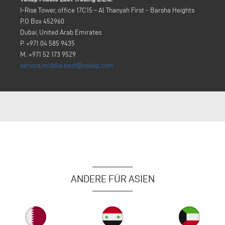
I-Rise Tower, office 17C15 – Al Thanyah First - Barsha Heights
P.O Box 452960
Dubai, United Arab Emirates
P. +971 04 585 9435
M. +971 52 173 9529
service.middle.east@voilap.com
ANDERE FÜR ASIEN