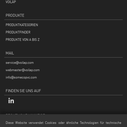
VOILÀP
PRODUKTE
PRODUKTKATEGORIEN
PRODUKTFINDER
PRODUKTE VON A BIS Z
MAIL
service@voilap.com
webmaster@voilap.com
info@somecopvc.com
FINDEN SIE UNS AUF
RECHTLICHE HINWEISE
Diese Website verwendet Cookies oder ähnliche Technologien für technische
Datenschutzpolitik