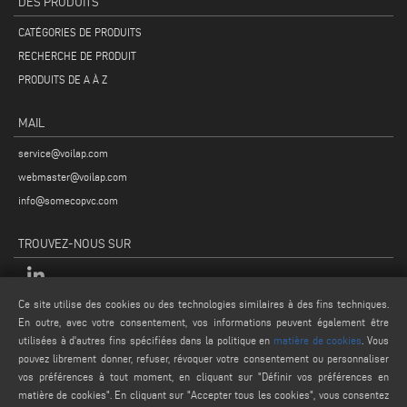
DES PRODUITS
CATÉGORIES DE PRODUITS
RECHERCHE DE PRODUIT
PRODUITS DE A À Z
MAIL
service@voilap.com
webmaster@voilap.com
info@somecopvc.com
TROUVEZ-NOUS SUR
Ce site utilise des cookies ou des technologies similaires à des fins techniques.
En outre, avec votre consentement, vos informations peuvent également être
MENTIONS LÉGALES
utilisées à d'autres fins spécifiées dans la politique en
matière de cookies
. Vous
PRIVACY POLICY
pouvez librement donner, refuser, révoquer votre consentement ou personnaliser
vos préférences à tout moment, en cliquant sur "Définir vos préférences en
LEGAL NOTES
matière de cookies". En cliquant sur "Accepter tous les cookies", vous consentez
COOKIE POLICY