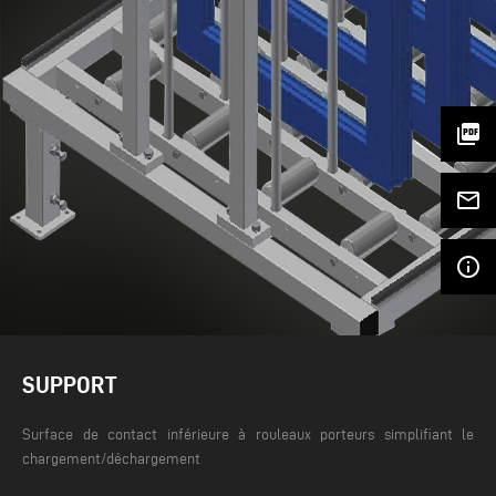
picture_as_pdf
mail_outline
info_outline
SUPPORT
Surface de contact inférieure à rouleaux porteurs simplifiant le
chargement/déchargement