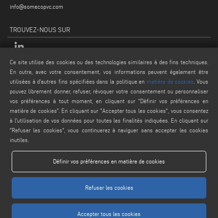
info@somecopvc.com
TROUVEZ-NOUS SUR
Ce site utilise des cookies ou des technologies similaires à des fins techniques.
MENTIONS LÉGALES
En outre, avec votre consentement, vos informations peuvent également être
utilisées à d'autres fins spécifiées dans la politique en
matière de cookies
. Vous
PRIVACY POLICY
pouvez librement donner, refuser, révoquer votre consentement ou personnaliser
LEGAL NOTES
vos préférences à tout moment, en cliquant sur "Définir vos préférences en
matière de cookies". En cliquant sur "Accepter tous les cookies", vous consentez
COOKIE POLICY
à l'utilisation de vos données pour toutes les finalités indiquées. En cliquant sur
CONDITIONS GÉNÉRALES DE VENTE
"Refuser les cookies", vous continuerez à naviguer sans accepter les cookies
inutiles.
Définir vos préférences en matière de cookies
Refuser les cookies
www.voilap.com
Accepter tous les cookies