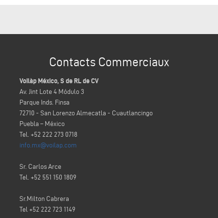
Contacts Commerciaux
Voilàp México, S de RL de CV
Av. Jint Lote 4 Módulo 3
Parque Inds. Finsa
72710 - San Lorenzo Almecatla - Cuautlancingo
Puebla – México
Tel. +52 222 273 0718
info.mx@voilap.com
Sr. Carlos Arce
Tel. +52 551 150 1809
Sr.Milton Cabrera
Tel +52 222 723 1149