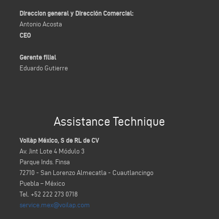
Direccion general y Dirección Comercial:
Antonio Acosta
CEO
Gerente filial
Eduardo Gutierre
Assistance Technique
Voilàp México, S de RL de CV
Av. Jint Lote 4 Módulo 3
Parque Inds. Finsa
72710 - San Lorenzo Almecatla - Cuautlancingo
Puebla – México
Tel. +52 222 273 0718
service.mex@voilap.com