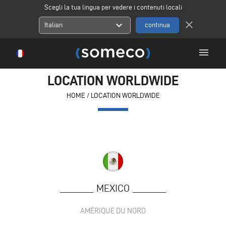
Scegli la tua lingua per vedere i contenuti locali
close
expand_more
Italian
menu
LOCATION WORLDWIDE
HOME
/
LOCATION WORLDWIDE
MEXICO
AMÉRIQUE DU NORD