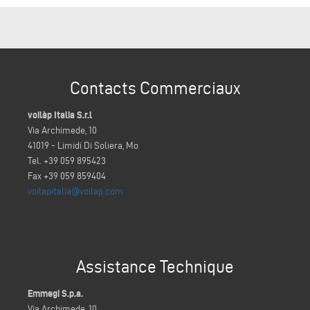
Contacts Commerciaux
voilàp Italia S.r.l
Via Archimede, 10
41019 - Limidi Di Soliera, Mo
Tel. +39 059 895423
Fax +39 059 859404
voilapitalia@voilap.com
Assistance Technique
Emmegi S.p.a.
Via Archimede, 10