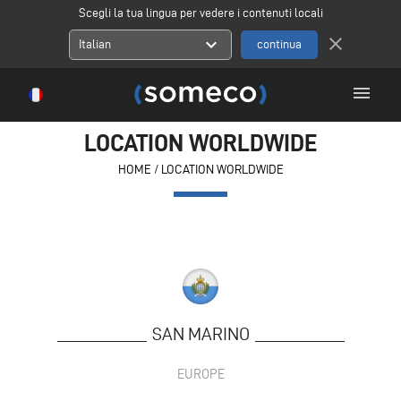
Scegli la tua lingua per vedere i contenuti locali
close
expand_more
Italian
menu
LOCATION WORLDWIDE
HOME
/
LOCATION WORLDWIDE
SAN MARINO
EUROPE