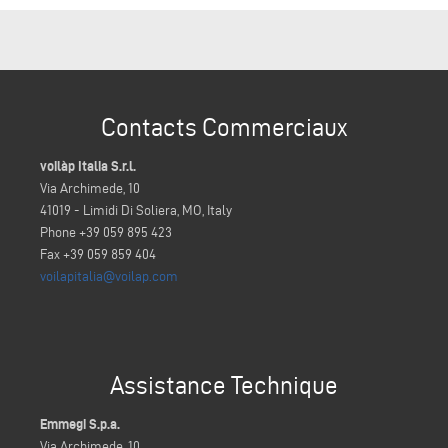
Contacts Commerciaux
voilàp Italia S.r.l.
Via Archimede, 10
41019 - Limidi Di Soliera, MO, Italy
Phone +39 059 895 423
Fax +39 059 859 404
voilapitalia@voilap.com
Assistance Technique
Emmegi S.p.a.
Via Archimede, 10