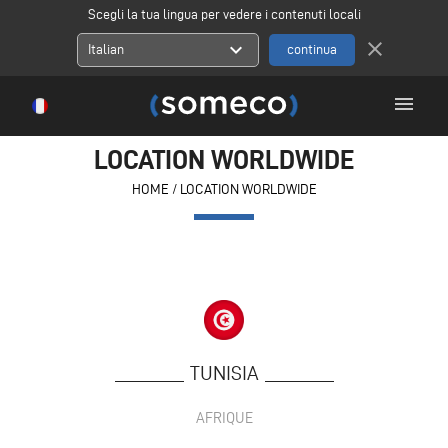
Scegli la tua lingua per vedere i contenuti locali
close
expand_more
Italian
menu
LOCATION WORLDWIDE
HOME
/
LOCATION WORLDWIDE
TUNISIA
AFRIQUE