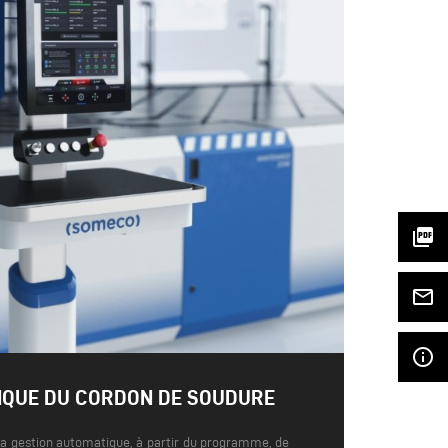
picture_as_pdf
mail_outline
info_outline
IQUE DU CORDON DE SOUDURE
 gestion automatique, à partir du programme, de