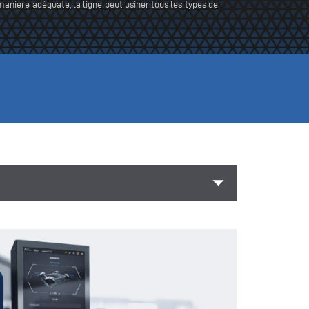
anière adéquate, la ligne peut usiner tous les types de
arrow_drop_down