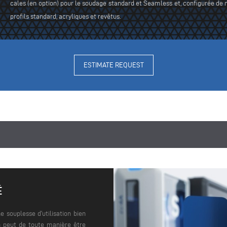
cales (en option) pour le soudage standard et Seamless et, configurée de m
profils standard, acryliques et revêtus.
ESTIMATE REQUEST
É
 souplesse d'utilisation bien
on peut de toute manière être