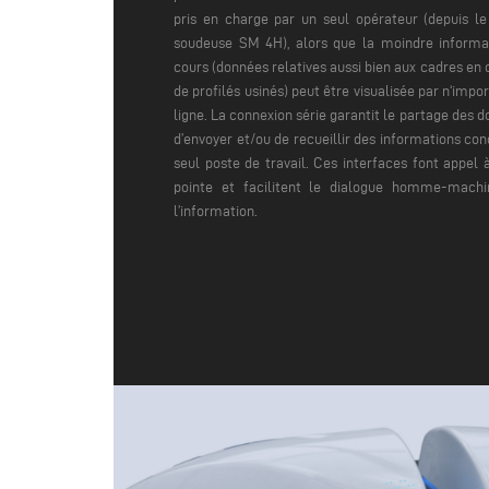
pris en charge par un seul opérateur (depuis l
soudeuse SM 4H), alors que la moindre informat
cours (données relatives aussi bien aux cadres en 
de profilés usinés) peut être visualisée par n‘impor
ligne.
La connexion série garantit le partage des 
d’envoyer et/ou de recueillir des informations conc
seul poste de travail. Ces interfaces font appel 
pointe et facilitent le dialogue homme-mach
l’information.