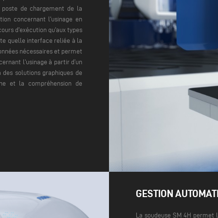
e poste de chargement de la
ion concernant l'usinage en
cours d'exécution qu'aux types
te quelle interface reliée à la
données nécessaires et permet
ernant l'usinage à partir d’un
à des solutions graphiques de
ine et la compréhension de
GESTION AUTOMAT
La soudeuse SM 4H permet la