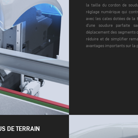
la taille du cordon de soud
réglage numérique qui cont
avec les cales dotées de la 
d'une soudure parfaite sa
déplacement des segments 
réduire et de simplifier rem
avantages importants sur la pr
US DE TERRAIN