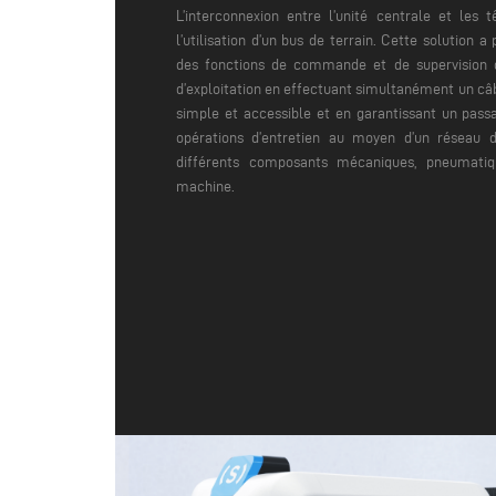
L’interconnexion entre l’unité centrale et les
l’utilisation d’un bus de terrain. Cette solution a
des fonctions de commande et de supervision 
d’exploitation en effectuant simultanément un c
simple et accessible et en garantissant un passag
opérations d’entretien
au moyen d’un réseau d
différents composants mécaniques, pneumatiq
machine.