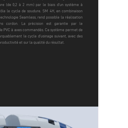
ure (de 0,2 à 2 mm) par le biais d'un système à
rôle le cycle de soudure. SM 4H, en combinaison
technologie Seamless, rend possible la réalisation
ns cordon. La précision est garantie par le
de PVC à axes commandés.
Ce système permet de
arquablement le cycle d’usinage suivant, avec des
oductivité et sur la qualité du résultat.