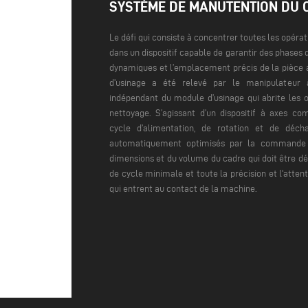
SYSTÈME DE MANUTENTION DU 
Le défi qui consiste à concentrer toutes les opér
dans un dispositif capable de garantir des phase
dynamiques et l’emplacement précis de la pièce 
d'usinage a été relevé par le manipulateur
indépendant du module d’usinage qui abrite les o
nettoyage.
S’agissant d’un dispositif à axes c
cycle d’alimentation, de rotation et de déc
automatiquement optimisés par la commande 
dimensions et du volume du cadre qui doit être dé
de cycle minimale et toute la précision et l'atten
qui entrent au contact de la machine.