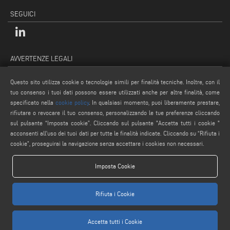
SEGUICI
AVVERTENZE LEGALI
PRIVACY POLICY
Questo sito utilizza cookie o tecnologie simili per finalità tecniche. Inoltre, con il
NOTE LEGALI
tuo consenso i tuoi dati possono essere utilizzati anche per altre finalità, come
COOKIE POLICY
specificato nella
cookie policy
. In qualsiasi momento, puoi liberamente prestare,
rifiutare o revocare il tuo consenso, personalizzando le tue preferenze cliccando
CONDIZIONI GENERALI DI VENDITA
sul pulsante “Imposta cookie”. Cliccando sul pulsante "Accetta tutti i cookie "
IMPOSTAZIONE COOKIES
acconsenti all'uso dei tuoi dati per tutte le finalità indicate. Cliccando su “Rifiuta i
cookie”, proseguirai la navigazione senza accettare i cookies non necessari.
Imposta Cookie
Rifiuta i Cookie
www.voilap.com
Accetta tutti i Cookie