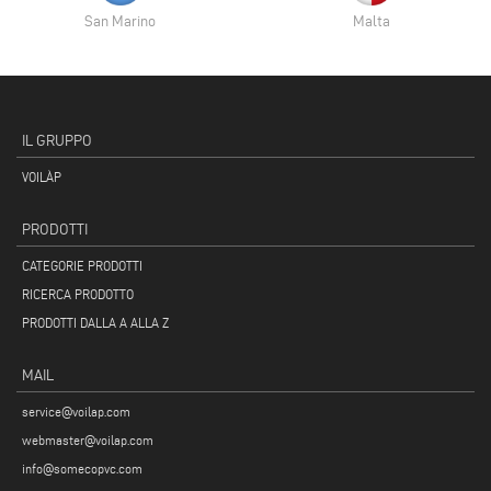
San Marino
Malta
IL GRUPPO
VOILÀP
PRODOTTI
CATEGORIE PRODOTTI
RICERCA PRODOTTO
PRODOTTI DALLA A ALLA Z
MAIL
service@voilap.com
webmaster@voilap.com
info@somecopvc.com