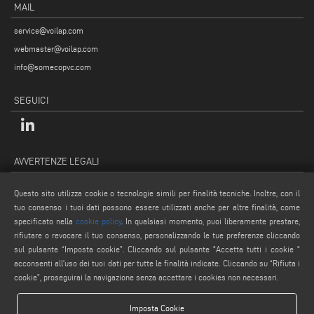
MAIL
service@voilap.com
webmaster@voilap.com
info@somecopvc.com
SEGUICI
AVVERTENZE LEGALI
PRIVACY POLICY
Questo sito utilizza cookie o tecnologie simili per finalità tecniche. Inoltre, con il
NOTE LEGALI
tuo consenso i tuoi dati possono essere utilizzati anche per altre finalità, come
COOKIE POLICY
specificato nella
cookie policy
. In qualsiasi momento, puoi liberamente prestare,
rifiutare o revocare il tuo consenso, personalizzando le tue preferenze cliccando
CONDIZIONI GENERALI DI VENDITA
sul pulsante “Imposta cookie”. Cliccando sul pulsante "Accetta tutti i cookie "
IMPOSTAZIONE COOKIES
acconsenti all'uso dei tuoi dati per tutte le finalità indicate. Cliccando su “Rifiuta i
cookie”, proseguirai la navigazione senza accettare i cookies non necessari.
Imposta Cookie