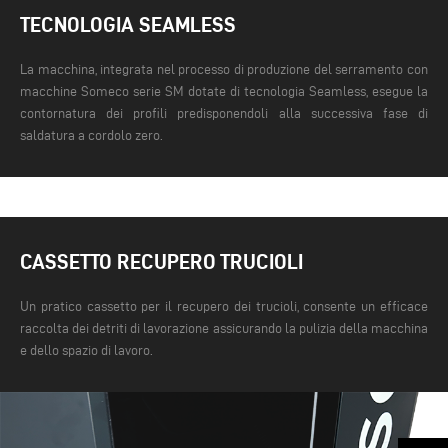
TECNOLOGIA SEAMLESS
La macchina, integrata nel processo di produzione del serramento con
macchine Someco serie SM dotate di tecnologia Seamless, esegue la
contornatura dei profili predisponendoli alla successiva fase di
saldatura a cordolo zero.
CASSETTO RECUPERO TRUCIOLI
Un pratico cassetto per il recupero dei trucioli, consente un efficace
raccolta dei detriti di lavorazione assicurando la pulizia della macchina
e dello spazio di lavoro.