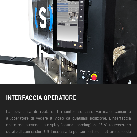
INTERFACCIA OPERATORE
La possibilità di ruotare il monitor sull'asse verticale consente
all'operatore di vedere il video da qualsiasi posizione. L’interfaccia
operatore prevede un display “optical bonding” da 15.6" touchscreen
dotato di connessioni USB necessarie per connettere il lettore barcode