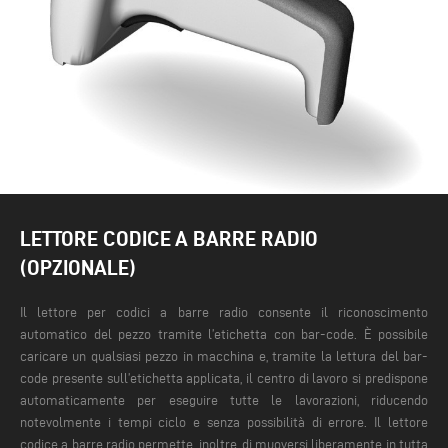
LETTORE CODICE A BARRE RADIO
(OPZIONALE)
Il lettore per codici a barre radio consente il riconoscimento
automatico del pezzo tramite l’etichetta con bar-code. È possibile
caricare un qualsiasi pezzo in macchina e, tramite la lettura del bar-
code presente sull’etichetta applicata, il centro di lavoro si predispone
automaticamente per eseguire tutte le lavorazioni, riducendo
notevolmente i tempi ciclo e senza possibilità di errore.
Il lettore
codice a barre radio permette, inoltre, di muoversi liberamente in tutta