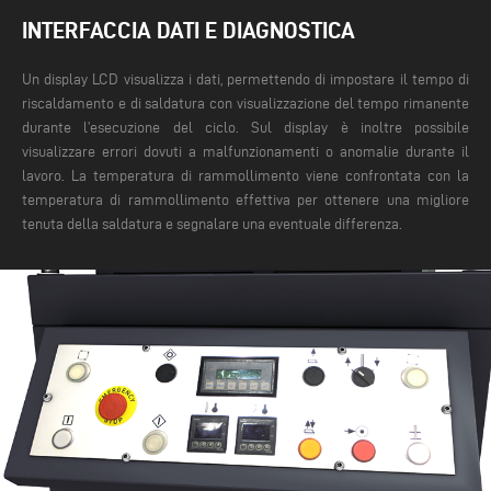
INTERFACCIA DATI E DIAGNOSTICA
Un display LCD visualizza i dati, permettendo di impostare il tempo di
riscaldamento e di saldatura con visualizzazione del tempo rimanente
durante l’esecuzione del ciclo. Sul display è inoltre possibile
visualizzare errori dovuti a malfunzionamenti o anomalie durante il
lavoro. La temperatura di rammollimento viene confrontata con la
temperatura di rammollimento effettiva per ottenere una migliore
tenuta della saldatura e segnalare una eventuale differenza.