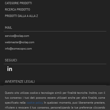
CATEGORIE PRODOTTI
RICERCA PRODOTTO
PRODOTTI DALLA A ALLA Z
MAIL
service@voilap.com
webmaster@voilap.com
info@somecopvc.com
SEGUICI
AVVERTENZE LEGALI
PRIVACY POLICY
Questo sito utilizza cookie o tecnologie simili per finalità tecniche. Inoltre, con il
NOTE LEGALI
tuo consenso i tuoi dati possono essere utilizzati anche per altre finalità, come
COOKIE POLICY
specificato nella
cookie policy
. In qualsiasi momento, puoi liberamente prestare,
rifiutare o revocare il tuo consenso, personalizzando le tue preferenze cliccando
CONDIZIONI GENERALI DI VENDITA