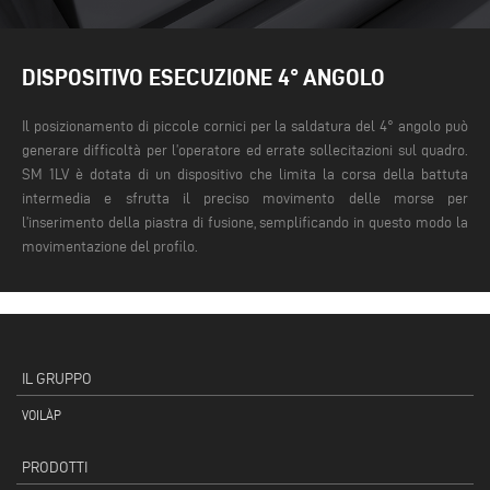
DISPOSITIVO ESECUZIONE 4° ANGOLO
Il posizionamento di piccole cornici per la saldatura del 4° angolo può
generare difficoltà per l’operatore ed errate sollecitazioni sul quadro.
SM 1LV è dotata di un dispositivo che limita la corsa della battuta
intermedia e sfrutta il preciso movimento delle morse per
l’inserimento della piastra di fusione, semplificando in questo modo la
movimentazione del profilo.
IL GRUPPO
VOILÀP
PRODOTTI