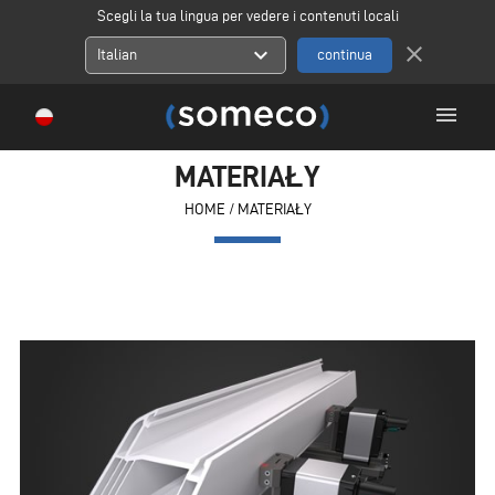
Scegli la tua lingua per vedere i contenuti locali
close
expand_more
Italian
menu
MATERIAŁY
HOME
/
MATERIAŁY