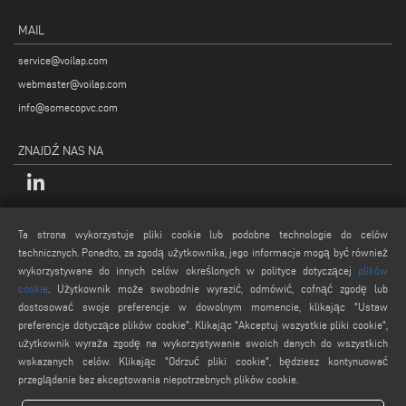
MAIL
service@voilap.com
webmaster@voilap.com
info@somecopvc.com
ZNAJDŹ NAS NA
INFORMACJE PRAWNE
Ta strona wykorzystuje pliki cookie lub podobne technologie do celów
technicznych. Ponadto, za zgodą użytkownika, jego informacje mogą być również
Polityka Prywatności
wykorzystywane do innych celów określonych w polityce dotyczącej
plików
Nota prawne
cookie
. Użytkownik może swobodnie wyrazić, odmówić, cofnąć zgodę lub
Polityka plików cookie
dostosować swoje preferencje w dowolnym momencie, klikając "Ustaw
preferencje dotyczące plików cookie". Klikając "Akceptuj wszystkie pliki cookie",
Ogólne Warunki Sprzedaży
użytkownik wyraża zgodę na wykorzystywanie swoich danych do wszystkich
Ustawienia plików cookies
wskazanych celów. Klikając "Odrzuć pliki cookie", będziesz kontynuować
przeglądanie bez akceptowania niepotrzebnych plików cookie.