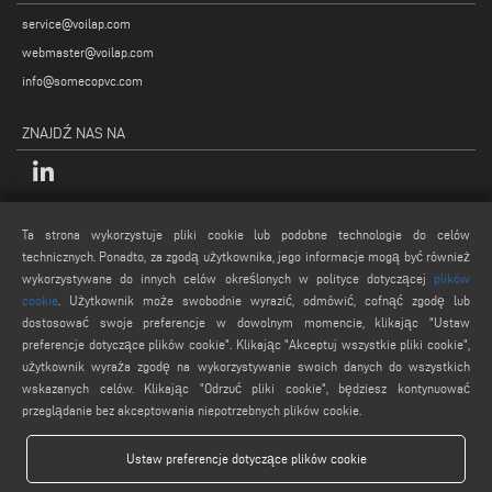
service@voilap.com
webmaster@voilap.com
info@somecopvc.com
ZNAJDŹ NAS NA
INFORMACJE PRAWNE
Ta strona wykorzystuje pliki cookie lub podobne technologie do celów
technicznych. Ponadto, za zgodą użytkownika, jego informacje mogą być również
Polityka Prywatności
wykorzystywane do innych celów określonych w polityce dotyczącej
plików
Nota prawne
cookie
. Użytkownik może swobodnie wyrazić, odmówić, cofnąć zgodę lub
Polityka plików cookie
dostosować swoje preferencje w dowolnym momencie, klikając "Ustaw
preferencje dotyczące plików cookie". Klikając "Akceptuj wszystkie pliki cookie",
Ogólne Warunki Sprzedaży
użytkownik wyraża zgodę na wykorzystywanie swoich danych do wszystkich
Ustawienia plików cookies
wskazanych celów. Klikając "Odrzuć pliki cookie", będziesz kontynuować
przeglądanie bez akceptowania niepotrzebnych plików cookie.
Ustaw preferencje dotyczące plików cookie