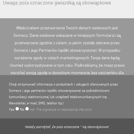
Uwaga: pola oznaczone gwiazdką są obowiązkowe
Właścicielem przetwarzania Twoich danych osobowych jest
Someco. Dane osobowe wskazane w niniejszym formularzu są
przetwarzane zgodnie z celem, w jakim zostały zebrane przez
Someco i jego Partnerów (spółki stowarzyszone). W przypadku
wyrażenia zgody w celach marketingowych, Twoje dane będą
również wykorzystywane w tym celu. Podkreślamy, że masz prawo
wycofać swoją zgodę w dowolnym momencie, bez uszczerbku dla
zgodności z prawem leczenia, którego dokonano na podstawie
Chcę otrzymywać informacje o produktach i usługach oferowanych przez
zgody przed jej cofnięciem. Więcej informacji na temat
Someco i jego partnerów (spółki stowarzyszone) za pośrednictwem
przetwarzania danych osobowych można znaleźć tutaj
POLITYKA
komunikacji elektronicznej lub urządzeń telekomunikacyjnych (np.
PRYWATNOŚCI
.
Newsletter, e-mail, SMS, telefon itp.)
Yes
No
ndr: The signature is replaced by the click
Należy pamiętać, że pola oznaczone * są obowiązkowe!