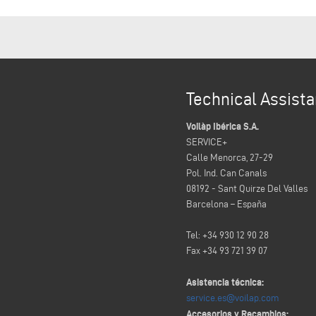
Technical Assist
Voilàp Ibérica S.A.
SERVICE+
Calle Menorca, 27-29
Pol. Ind. Can Canals
08192 - Sant Quirze Del Valles
Barcelona – España
Tel: +34 930 12 90 28
Fax +34 93 721 39 07
Asistencia técnica:
service.es@voilap.com
Accesorios y Recambios: