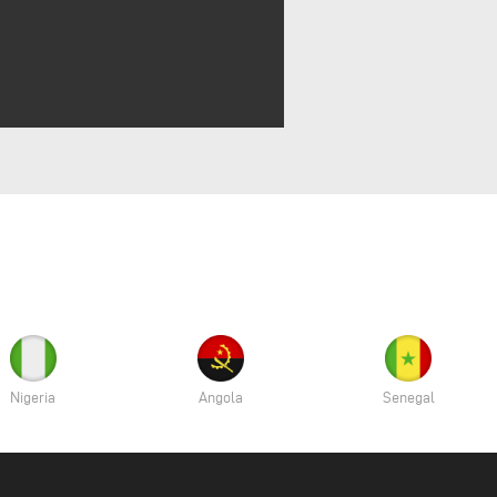
Nigeria
Angola
Senegal