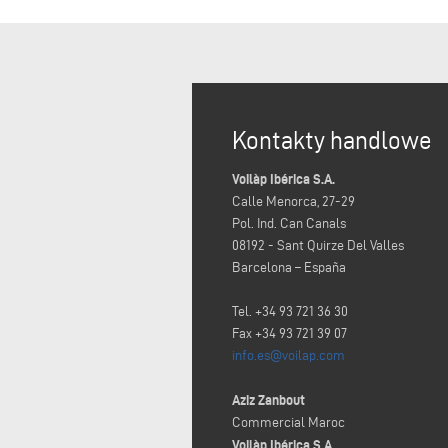
Kontakty handlowe
Voilàp Ibérica S.A.
Calle Menorca, 27-29
Pol. Ind. Can Canals
08192 - Sant Quirze Del Valles
Barcelona – España
Tel. +34 93 721 36 30
Fax +34 93 721 39 07
info.es@voilap.com
Aziz Zanbout
Commercial Maroc
Voilàp Ibérica S.A.