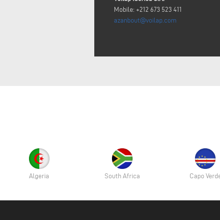
Mobile: +212 673 523 411
azanbout@voilap.com
Algeria
South Africa
Capo Verd