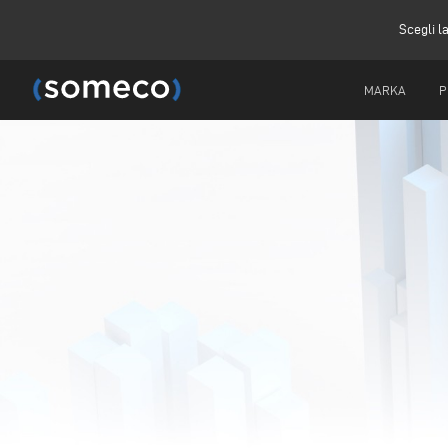
Scegli l
MARKA
P