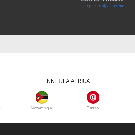
spareparts.es@voilap.com
INNE DLA AFRICA
e
Mozambique
Tunisia