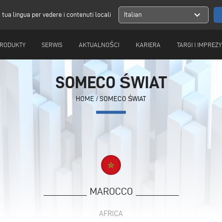
expand_more
a tua lingua per vedere i contenuti locali
Italian
RODUKTY
SERWIS
AKTUALNOŚCI
KARIERA
TARGI I IMPREZY
SOMECO ŚWIAT
HOME
/
SOMECO ŚWIAT
MAROCCO
AFRICA