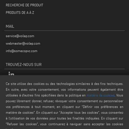
RECHERCHE DE PRODUIT
PRODUITS DE A À Z
MAIL
service@voilap.com
webmaster@voilap.com
info@somecopvc.com
TROUVEZ-NOUS SUR
Ce site utilise des cookies ou des technologies similaires à des fins techniques.
MENTIONS LÉGALES
En outre, avec votre consentement, vos informations peuvent également être
utilisées à d'autres fins spécifiées dans la politique en
matière de cookies
. Vous
PRIVACY POLICY
pouvez librement donner, refuser, révoquer votre consentement ou personnaliser
LEGAL NOTES
vos préférences à tout moment, en cliquant sur "Définir vos préférences en
matière de cookies". En cliquant sur "Accepter tous les cookies", vous consentez
COOKIE POLICY
à l'utilisation de vos données pour toutes les finalités indiquées. En cliquant sur
CONDITIONS GÉNÉRALES DE VENTE
"Refuser les cookies", vous continuerez à naviguer sans accepter les cookies