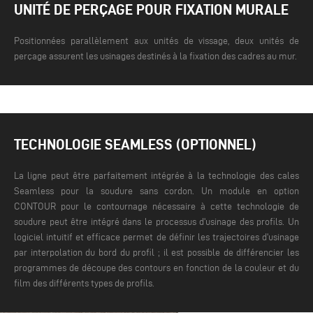
UNITÉ DE PERÇAGE POUR FIXATION MURALE
Positionnées parallèlement aux unités de vissage, deux unités de
perçage assurent les usinages destinés à la fixation des cadres au mur.
TECHNOLOGIE SEAMLESS (OPTIONNEL)
La ligne peut être parfaitement intégrée à la technologie des cales
Seamless pour la soudure sans cordon. Un module en option
CONTOUR pour le contournage nécessaire à cette technologie de
soudure peut être intégré dans le processus d'usinage des profils. Un
logiciel intuitif et efficace permet de définir les trajectoires d'usinage
par interpolation du bord du profil ; il est possible de différencier les
programmes de découpe des contours en fonction de la couleur et du
film des différents types de profils.