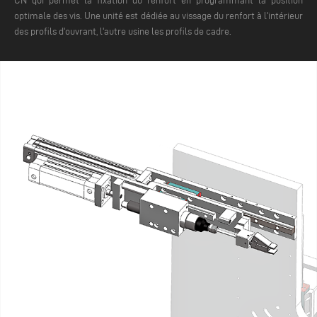
CN qui permet la fixation du renfort en programmant la position
optimale des vis. Une unité est dédiée au vissage du renfort à l'intérieur
des profils d'ouvrant, l'autre usine les profils de cadre.