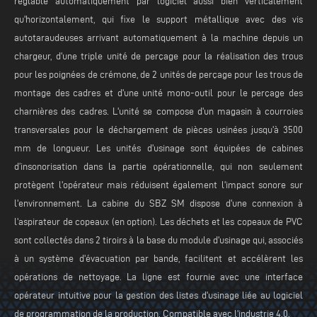
réglable automatiquement par logiciel aussi bien verticalement
qu'horizontalement, qui fixe le support métallique avec des vis
autotaraudeuses arrivant automatiquement à la machine depuis un
chargeur, d'une triple unité de perçage pour la réalisation des trous
pour les poignées de crémone, de 2 unités de perçage pour les trous de
montage des cadres et d'une unité mono-outil pour le perçage des
charnières des cadres. L'unité se compose d'un magasin à courroies
transversales pour le déchargement de pièces usinées jusqu'à 3500
mm de longueur. Les unités d'usinage sont équipées de cabines
d’insonorisation dans la partie opérationnelle, qui non seulement
protègent l'opérateur mais réduisent également l'impact sonore sur
l'environnement. La cabine du SBZ SM dispose d'une connexion à
l'aspirateur de copeaux (en option). Les déchets et les copeaux de PVC
sont collectés dans 2 tiroirs à la base du module d'usinage qui, associés
à un système d'évacuation par bande, facilitent et accélèrent les
opérations de nettoyage. La ligne est fournie avec une interface
opérateur intuitive pour la gestion des listes d'usinage liée au logiciel
de programmation de la production. Compatible avec l'industrie 4.0.