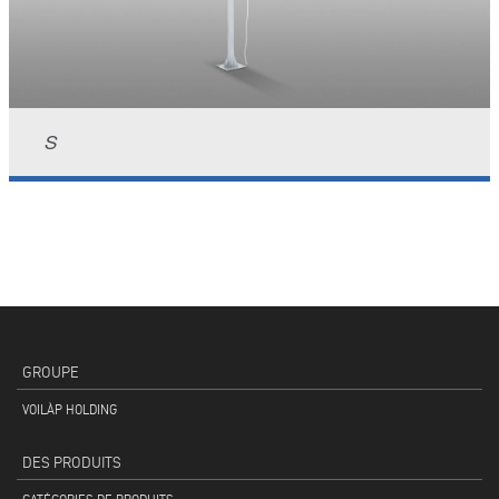
S
GROUPE
VOILÀP HOLDING
DES PRODUITS