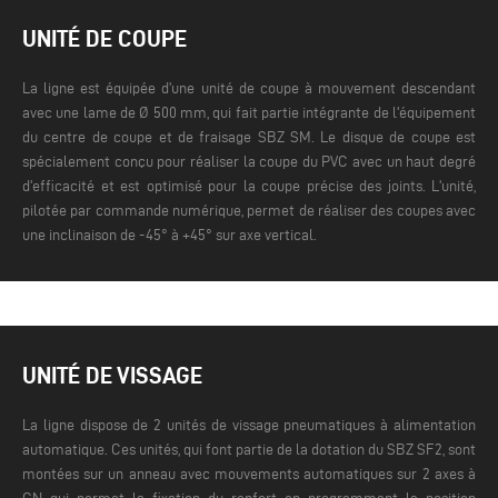
UNITÉ DE COUPE
La ligne est équipée d'une unité de coupe à mouvement descendant
avec une lame de Ø 500 mm, qui fait partie intégrante de l'équipement
du centre de coupe et de fraisage SBZ SM. Le disque de coupe est
spécialement conçu pour réaliser la coupe du PVC avec un haut degré
d'efficacité et est optimisé pour la coupe précise des joints. L'unité,
pilotée par commande numérique, permet de réaliser des coupes avec
une inclinaison de -45° à +45° sur axe vertical.
UNITÉ DE VISSAGE
La ligne dispose de 2 unités de vissage pneumatiques à alimentation
automatique. Ces unités, qui font partie de la dotation du SBZ SF2, sont
montées sur un anneau avec mouvements automatiques sur 2 axes à