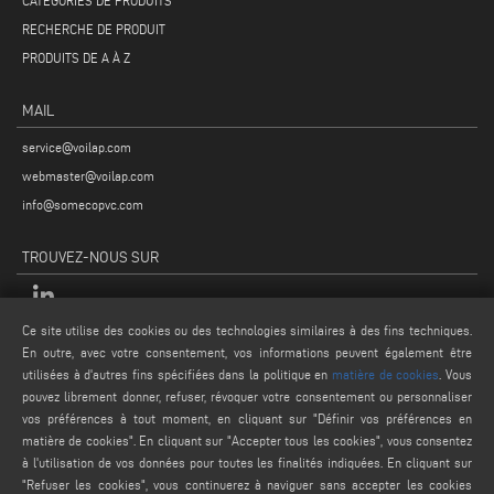
CATÉGORIES DE PRODUITS
RECHERCHE DE PRODUIT
PRODUITS DE A À Z
MAIL
service@voilap.com
webmaster@voilap.com
info@somecopvc.com
TROUVEZ-NOUS SUR
Ce site utilise des cookies ou des technologies similaires à des fins techniques.
En outre, avec votre consentement, vos informations peuvent également être
MENTIONS LÉGALES
utilisées à d'autres fins spécifiées dans la politique en
matière de cookies
. Vous
PRIVACY POLICY
pouvez librement donner, refuser, révoquer votre consentement ou personnaliser
vos préférences à tout moment, en cliquant sur "Définir vos préférences en
LEGAL NOTES
matière de cookies". En cliquant sur "Accepter tous les cookies", vous consentez
COOKIE POLICY
à l'utilisation de vos données pour toutes les finalités indiquées. En cliquant sur
CONDITIONS GÉNÉRALES DE VENTE
"Refuser les cookies", vous continuerez à naviguer sans accepter les cookies