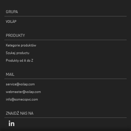
GRUPA
VOILÀP
PRODUKTY
Kategorie produktów
Szukaj productu
Produkty od A do Z
MAIL
service@voilap.com
webmaster@voilap.com
info@somecopvc.com
ZNAJDŹ NAS NA