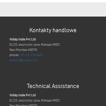
Kontakty handlowe
Voilàp India Pvt Ltd
EL123, electronic zone, Mahape MIDC
Navi Mumbai 400710
phonel:
+91-22-27626601
sales.in@voilap.com
Technical Assistance
Voilàp India Pvt Ltd
EL123, electronic zone, Mahape MIDC
Navi Mumbai 400710