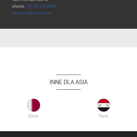
phonel:
+91-22-27626601
service.in@voilap.com
INNE DLA ASIA
Qatar
Syria