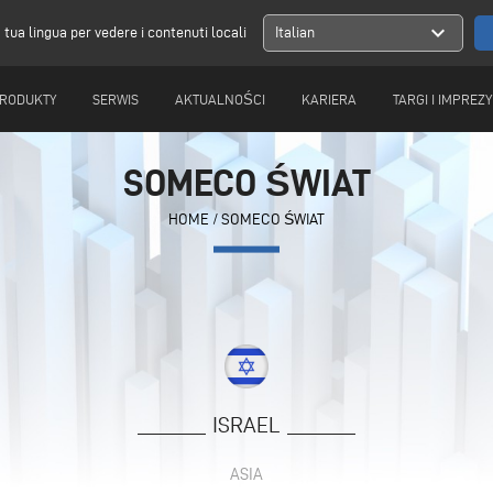
expand_more
a tua lingua per vedere i contenuti locali
Italian
RODUKTY
SERWIS
AKTUALNOŚCI
KARIERA
TARGI I IMPREZY
SOMECO ŚWIAT
HOME
/
SOMECO ŚWIAT
ISRAEL
ASIA