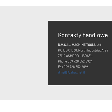
Kontakty handlowe
D.M.S.I.L. MACHINE TOOLS Ltd
P.O.BOX 1060, North Industrial Area
77110 ASHDOD - ISRAEL
Phone 009 728 852 5924
Fax 009 728 852 6096
dmsil@zahav.net.il