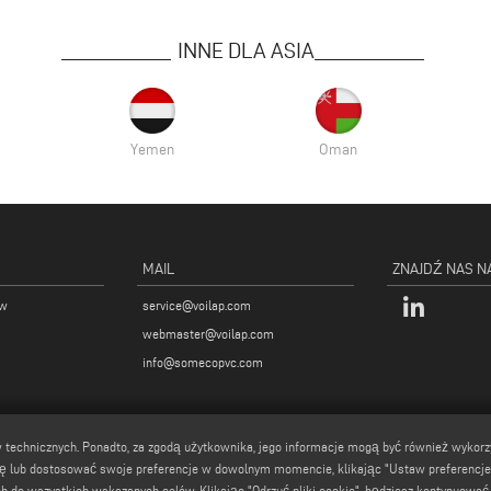
INNE DLA ASIA
Yemen
Oman
MAIL
ZNAJDŹ NAS N
ów
service@voilap.com
webmaster@voilap.com
info@somecopvc.com
ów technicznych. Ponadto, za zgodą użytkownika, jego informacje mogą być również wykor
 lub dostosować swoje preferencje w dowolnym momencie, klikając "Ustaw preferencje do
 do wszystkich wskazanych celów. Klikając "Odrzuć pliki cookie", będziesz kontynuować