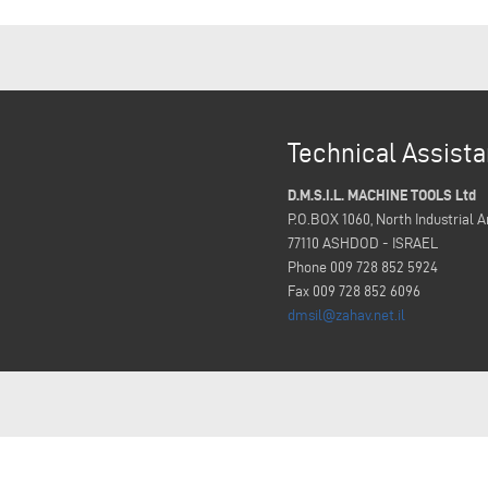
Technical Assist
D.M.S.I.L. MACHINE TOOLS Ltd
P.O.BOX 1060, North Industrial A
77110 ASHDOD - ISRAEL
Phone 009 728 852 5924
Fax 009 728 852 6096
dmsil@zahav.net.il