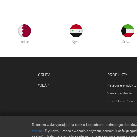
Qatar
Syria
Kuwait
GRUPA
PRODUKTY
VOILÀP
Kategorie produkt
Szukaj productu
Produkty od A do Z
Ta strona wykorzystuje pliki cookie lub podobne technologie do cel
cookie
. Użytkownik może swobodnie wyrazić, odmówić, cofnąć zgodę
cookie", użytkownik wyraża zgodę na wykorzystywanie swoich danych