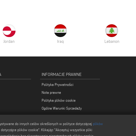
Jordan
Iraq
Lebanon
A
INFORMACJE PRAWNE
Polityka Prywatności
Nota prawne
Polityka plików cookie
Ogólne Warunki Sprzedaży
Ustawienia plików cookies
zystywane do innych celów określonych w polityce dotyczącej
plików
tyczące plików cookie". Klikając "Akceptuj wszystkie pliki
 przeglądanie bez akceptowania niepotrzebnych plików cookie.