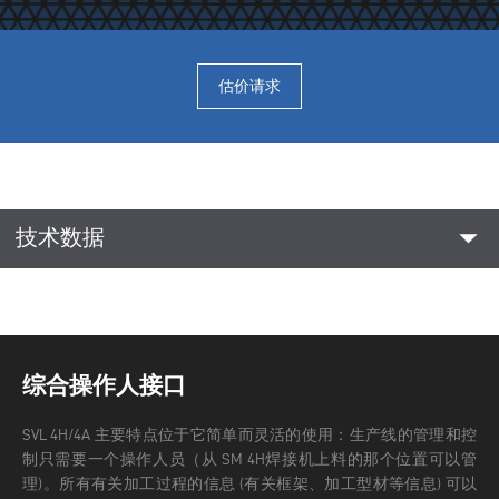
估价请求
arrow_drop_down
技术数据
综合操作人接口
SVL 4H/4A 主要特点位于它简单而灵活的使用：生产线的管理和控
制只需要一个操作人员（从 SM 4H焊接机上料的那个位置可以管
理)。所有有关加工过程的信息 (有关框架、加工型材等信息) 可以