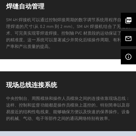
焊缝自动管理
picture_as_pdf
SM 4H 焊接机可以通过控制焊接周期的数字调节系统用程序自动管
理焊道的尺寸(从 0.2 mm 到 2 mm)。SM 4H 焊接机结合了无缝技
术、可完美实现零焊道焊接。控制轴 PVC 材质段的运动保证了器械
mail_outline
的精准度。
这一系统可以显著减少并简化后续操作周期、有利于生
产率和产出质量的提高。
info_outline
现场总线连接系统
中央控制台、周围模块和操作人员模块之间的连接依靠现场总线：
这样、控制和监督功能都是操作员模块上遥控的。特别简单以及容
易接近的结构性电线束、能够确保方便以及快速的保养操作。
设备
的机械、气动、电子等部件之间的通讯网络特别有效率。