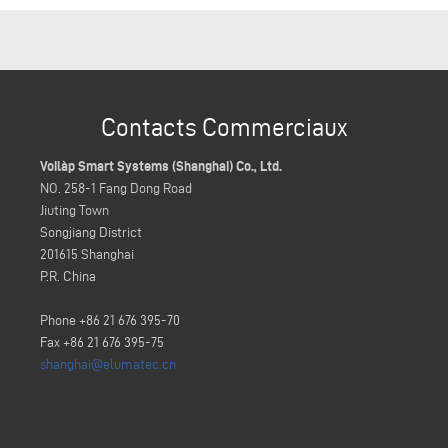
Contacts Commerciaux
Voilàp Smart Systems (Shanghai) Co., Ltd.
NO. 258-1 Fang Dong Road
Jiuting Town
Songjiang District
201615 Shanghai
P.R. China
Phone +86 21 676 395-70
Fax +86 21 676 395-75
shanghai@elumatec.cn