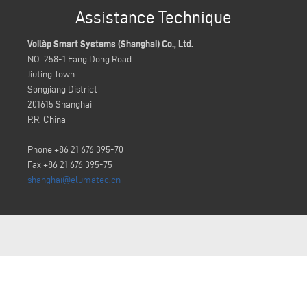
Assistance Technique
Voilàp Smart Systems (Shanghai) Co., Ltd.
NO. 258-1 Fang Dong Road
Jiuting Town
Songjiang District
201615 Shanghai
P.R. China
Phone +86 21 676 395-70
Fax +86 21 676 395-75
shanghai@elumatec.cn