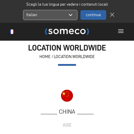
Scegli la tua lingua per vedere i contenuti locali
close
expand_more
Italian
menu
LOCATION WORLDWIDE
HOME
/
LOCATION WORLDWIDE
CHINA
ASIE