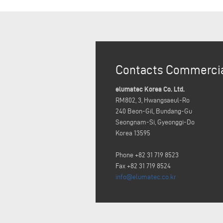
Contacts Commerci
elumatec Korea Co. Ltd.
RM802, 3, Hwangsaeul-Ro
240 Beon-Gil, Bundang-Gu
Seongnam-Si, Gyeonggi-Do
Korea 13595
Phone +82 31 719 8523
Fax +82 31 719 8524
info@elumatec.co.kr