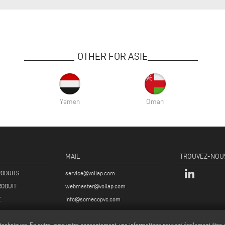
OTHER FOR ASIE
Yemen
Oman
MAIL
TROUVEZ-NOU
RODUITS
service@voilap.com
RODUIT
webmaster@voilap.com
Z
info@somecopvc.com
 techniques. En outre, avec votre consentement, vos informations peuvent également être ut