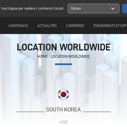
expand_more
a tua lingua per vedere i contenuti locali
Italian
ASSISTANCE
ACTUALITÉS
CARRIÈRES
ÉVÉNEMENTS ET EXP
LOCATION WORLDWIDE
HOME
/
LOCATION WORLDWIDE
SOUTH KOREA
ASIE