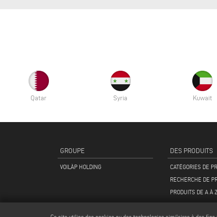
Qatar
Syria
Kuwait
GROUPE
DES PRODUITS
VOILÀP HOLDING
CATÉGORIES DE P
RECHERCHE DE P
PRODUITS DE A À 
Ce site utilise des cookies ou des technologies similaires à des fins