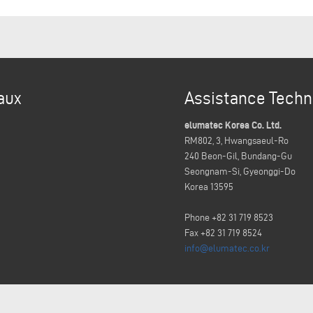
aux
Assistance Techn
elumatec Korea Co. Ltd.
RM802, 3, Hwangsaeul-Ro
240 Beon-Gil, Bundang-Gu
Seongnam-Si, Gyeonggi-Do
Korea 13595
Phone +82 31 719 8523
Fax +82 31 719 8524
info@elumatec.co.kr