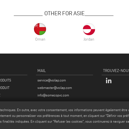
OTHER FOR ASIE
Oman
Jordan
MAIL
TROUVEZ-NOU
RODUITS
service@voilap.com
RODUIT
webmaster@voilap.com
Z
info@somecopvc.com
 techniques. En outre, avec votre consentement, vos informations peuvent également être ut
entement ou personnaliser vos préférences à tout moment, en cliquant sur "Définir vos pré
s finalités indiquées. En cliquant sur "Refuser les cookies", vous continuerez à naviguer s