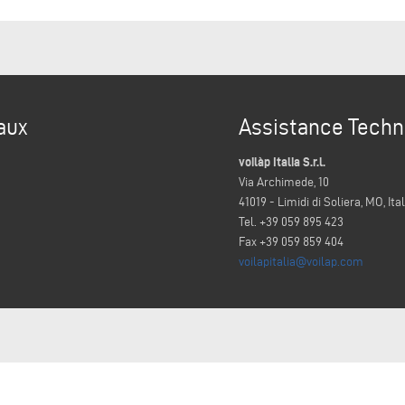
aux
Assistance Techn
voilàp Italia S.r.l.
Via Archimede, 10
41019 - Limidi di Soliera, MO, Ita
Tel. +39 059 895 423
Fax +39 059 859 404
voilapitalia@voilap.com