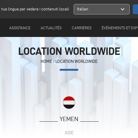
expand_more
a tua lingua per vedere i contenuti locali
Italian
ASSISTANCE
ACTUALITÉS
CARRIÈRES
ÉVÉNEMENTS ET EXP
LOCATION WORLDWIDE
HOME
/
LOCATION WORLDWIDE
YEMEN
ASIE