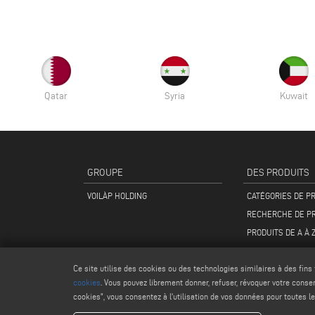
Qatar
Syria
Kuwait
GROUPE
DES PRODUITS
VOILÀP HOLDING
CATÉGORIES DE P
RECHERCHE DE P
PRODUITS DE A À 
Ce site utilise des cookies ou des technologies similaires à des fins
cookies
. Vous pouvez librement donner, refuser, révoquer votre cons
cookies", vous consentez à l'utilisation de vos données pour toutes le