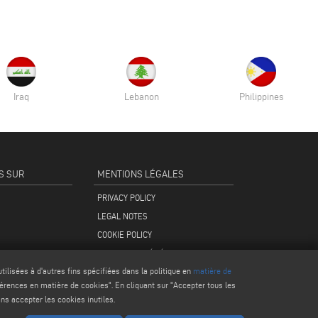
Iraq
Lebanon
Philippines
S SUR
MENTIONS LÉGALES
PRIVACY POLICY
LEGAL NOTES
COOKIE POLICY
CONDITIONS GÉNÉRALES DE VENTE
ilisées à d'autres fins spécifiées dans la politique en
matière de
férences en matière de cookies". En cliquant sur "Accepter tous les
ans accepter les cookies inutiles.