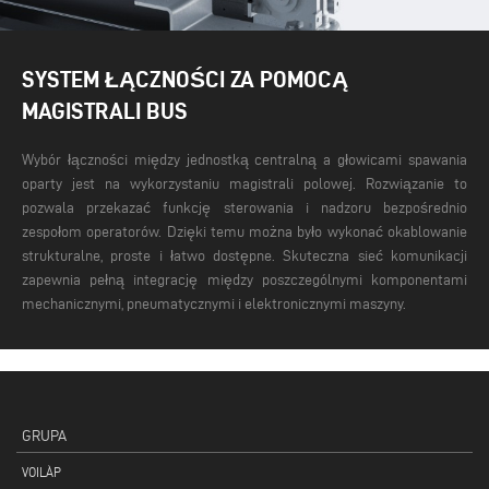
SYSTEM ŁĄCZNOŚCI ZA POMOCĄ
MAGISTRALI BUS
Wybór łączności między jednostką centralną a głowicami spawania
oparty jest na wykorzystaniu magistrali polowej. Rozwiązanie to
pozwala przekazać funkcję sterowania i nadzoru bezpośrednio
zespołom operatorów. Dzięki temu można było wykonać okablowanie
strukturalne, proste i łatwo dostępne. Skuteczna sieć komunikacji
zapewnia pełną integrację między poszczególnymi komponentami
mechanicznymi, pneumatycznymi i elektronicznymi maszyny.
GRUPA
VOILÀP