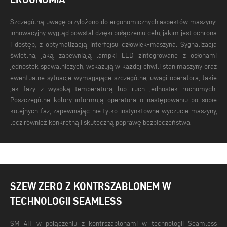
Szczególną uwagę przyłożono do ergonomicznych aspektów maszyny:
innowacyjny wygląd powstał dzięki połączeniu celu, jakim jest ochrona
i dostęp, z optymalizacją interfejsu człowiek-maszyna. Sygnalizacja
świetlna, jaką zapewniają lampki LED zintegrowane z osłonami
jednostek spawalniczych, wskazują w każdej chwili stan maszyny oraz
ewentualne sytuacje wymagające szczególnej uwagi operatora, takie
jak fazy z wysoką temperaturą lub ruch jednostek ruchomych.
Poszczególne kolory informują operatora o następowaniu po sobie
kolejnych faz, zapewniając nie tylko instynktowne wyczucie maszyny,
lecz również konkretną i skuteczną poprawę bezpieczeństwa.
SZEW ZERO Z KONTRSZABLONEM W
TECHNOLOGII SEAMLESS
SM 4H w połączeniu z kontrszablonami w technologii Seamless