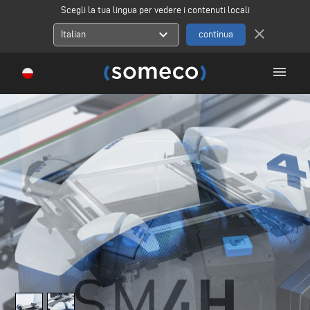
Scegli la tua lingua per vedere i contenuti locali
close
expand_more
Italian
menu