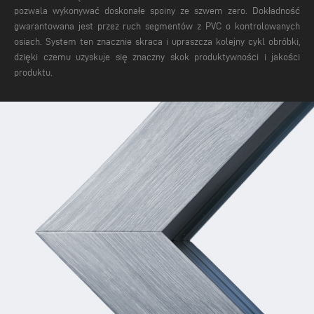
pozwala wykonywać doskonałe spoiny ze szwem zero. Dokładność
gwarantowana jest przez ruch segmentów z PVC o kontrolowanych
osiach. System ten znacznie skraca i upraszcza kolejny cykl obróbki,
dzięki czemu uzyskuje się znaczny skok produktywności i jakości
produktu.