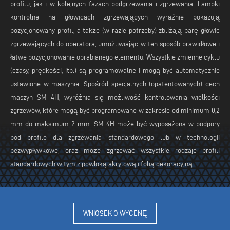
profilu, jak i w kolejnych fazach podgrzewania i zgrzewania. Lampki
kontrolne na głowicach zgrzewających wyraźnie pokazują
pozycjonowany profil, a także (w razie potrzeby) zbliżają parę głowic
zgrzewających do operatora, umożliwiając w ten sposób prawidłowe i
łatwe pozycjonowanie obrabianego elementu. Wszystkie zmienne cyklu
(czasy, prędkości, itp.) są programowalne i mogą być automatycznie
ustawione w maszynie. Spośród specjalnych (opatentowanych) cech
maszyn SM 4H, wyróżnia się możliwość kontrolowania wielkości
zgrzewów, które mogą być programowane w zakresie od minimum 0,2
mm do maksimum 2 mm. SM 4H może być wyposażona w podpory
pod profile dla zgrzewania standardowego lub w technologii
bezwypływkowej oraz może zgrzewać wszystkie rodzaje profili
standardowych w tym z powłoką akrylową i folią dekoracyjną.
WNIOSEK O WYCENĘ