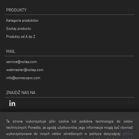
PRODUKTY
Kategorie produktów
Szukaj productu
Produkty od A do Z
MAIL
service@voilap.com
webmaster@voilap.com
info@somecopvc.com
ZNAJDŹ NAS NA
INFORMACJE PRAWNE
Ta strona wykorzystuje pliki cookie lub podobne technologie do celów
technicznych. Ponadto, za zgodą użytkownika, jego informacje mogą być również
Polityka Prywatności
wykorzystywane do innych celów określonych w polityce dotyczącej
plików
Nota prawne