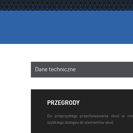
Dane techniczne
PRZEGRODY
Do przejrzystego przechowywania okuć w mie
szybkiego dostępu do elementów okuć