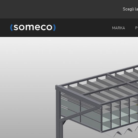
Scegli l
MARKA
P