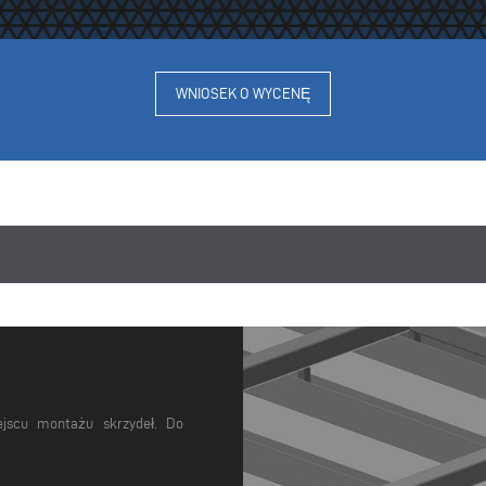
WNIOSEK O WYCENĘ
jscu montażu skrzydeł. Do