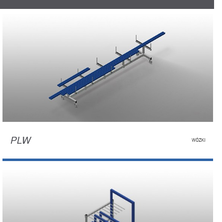
PLW
WÓZKI