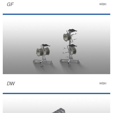
GF
WÓZKI
DW
WÓZKI