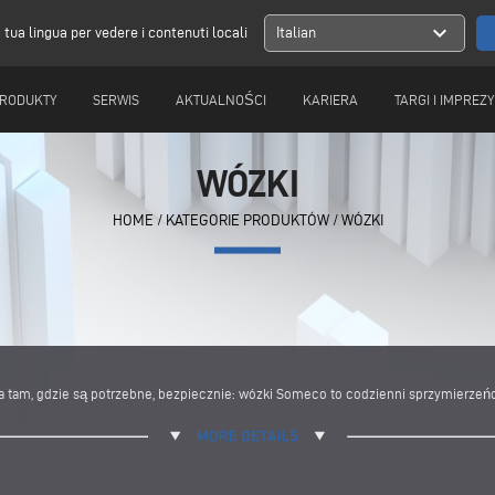
expand_more
a tua lingua per vedere i contenuti locali
Italian
RODUKTY
SERWIS
AKTUALNOŚCI
KARIERA
TARGI I IMPREZY
WÓZKI
HOME
/
KATEGORIE PRODUKTÓW
/
WÓZKI
a tam, gdzie są potrzebne, bezpiecznie: wózki Someco to codzienni sprzymierzeńc