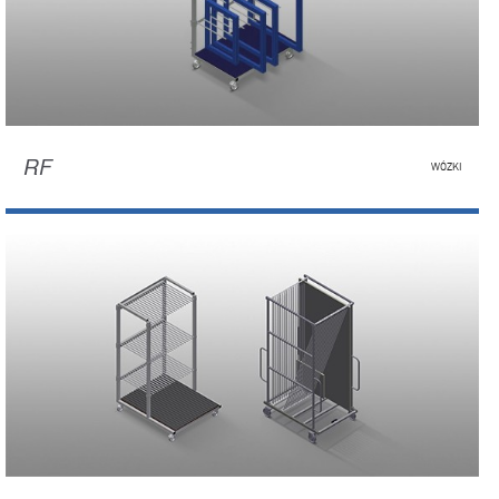
RF
WÓZKI