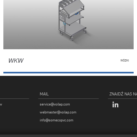
WKW
WÓZKI
MAIL
ZNAJDŹ NAS N
ów
service@voilap.com
webmaster@voilap.com
info@somecopvc.com