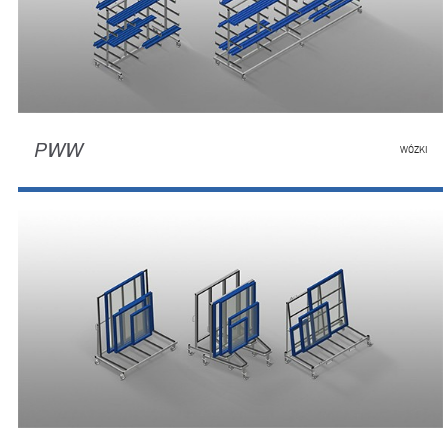
PWW
WÓZKI