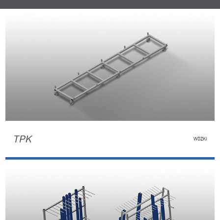
TPK
WÓZKI