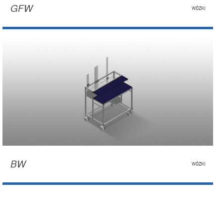
GFW
WÓZKI
BW
WÓZKI